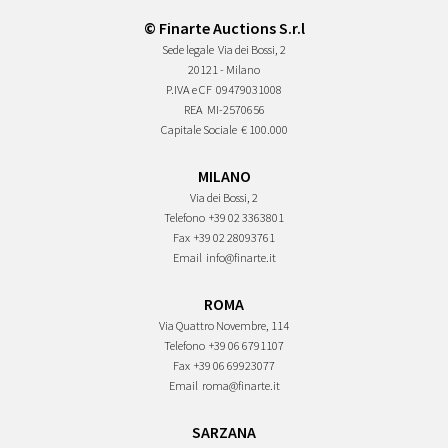
© Finarte Auctions S.r.l
Sede legale
Via dei Bossi, 2
20121 - Milano
P.IVA e CF
09479031008
REA
MI-2570656
Capitale Sociale
€ 100.000
MILANO
Via dei Bossi, 2
Telefono
+39 02 3363801
Fax
+39 02 28093761
Email
info@finarte.it
ROMA
Via Quattro Novembre, 114
Telefono
+39 06 6791107
Fax
+39 06 69923077
Email
roma@finarte.it
SARZANA