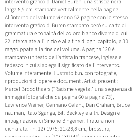
intervento grafico di Daniel Buren: una striscia nera
larga 8,5 cm. stampata verticalmente nella pagina.
All’interno del volume vi sono 52 pagine con lo stesso
intervento grafico di Buren stampato però su carte di
grammatura e tonalità del colore bianco diverse di cui
22 intercalate all’’inizio e alla fine di ogni capitolo, e 30
raggruppate alla fine del volume. A pagina 120 è
stampato un testo dell’artista in francese, inglese e
tedesco in cui si spiega il significato dell’intervento.
Volume interamente illustrato b.n. con fotografie,
riproduzioni di opere e documenti. Artisti presenti:
Marcel Broodthaers (“Racisme vegetal” una sequenza di
immagini fotografiche da pagina 60 a pagina 73),
Lawrence Weiner, Germano Celant, Dan Graham, Bruce
nauman, Italo Sganga, Bill Beckley e altri. Design e
impaginazione di Simone Bingemer. Tiratura non
dichiarata. - n. 12) 1975; 21x28,8 cm., brossura,
sovraccopertina, pp.(10) 130 (44), copertina e retro