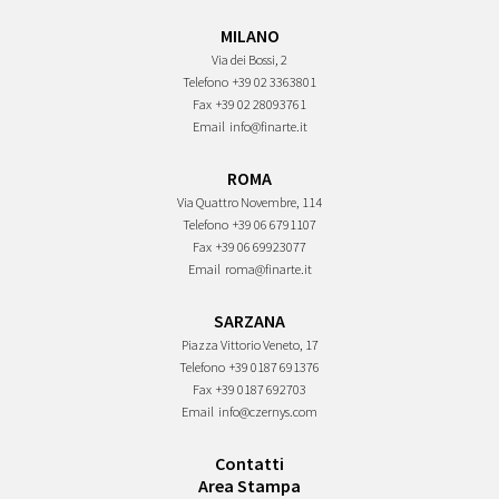
MILANO
Via dei Bossi, 2
Telefono
+39 02 3363801
Fax
+39 02 28093761
Email
info@finarte.it
ROMA
Via Quattro Novembre, 114
Telefono
+39 06 6791107
Fax
+39 06 69923077
Email
roma@finarte.it
SARZANA
Piazza Vittorio Veneto, 17
Telefono
+39 0187 691376
Fax
+39 0187 692703
Email
info@czernys.com
Contatti
Area Stampa