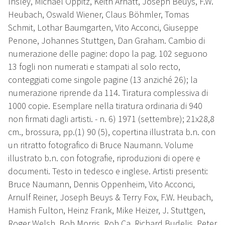
Insley, Michael Oppitz, Keith Arnatt, Joseph Beuys, F.W.
Heubach, Oswald Wiener, Claus Böhmler, Tomas
Schmit, Lothar Baumgarten, Vito Acconci, Giuseppe
Penone, Johannes Stuttgen, Dan Graham. Cambio di
numerazione delle pagine: dopo la pag. 102 seguono
13 fogli non numerati e stampati al solo recto,
conteggiati come singole pagine (13 anziché 26); la
numerazione riprende da 114. Tiratura complessiva di
1000 copie. Esemplare nella tiratura ordinaria di 940
non firmati dagli artisti. - n. 6) 1971 (settembre); 21x28,8
cm., brossura, pp.(1) 90 (5), copertina illustrata b.n. con
un ritratto fotografico di Bruce Naumann. Volume
illustrato b.n. con fotografie, riproduzioni di opere e
documenti. Testo in tedesco e inglese. Artisti presenti:
Bruce Naumann, Dennis Oppenheim, Vito Acconci,
Arnulf Reiner, Joseph Beuys & Terry Fox, F.W. Heubach,
Hamish Fulton, Heinz Frank, Mike Heizer, J. Stuttgen,
Roger Welsh, Bob Morris, Rob Ca, Richard Budelis, Peter