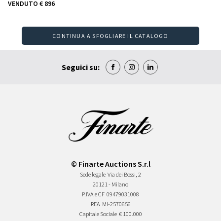
VENDUTO
€ 896
CONTINUA A SFOGLIARE IL CATALOGO
Seguici su:
© Finarte Auctions S.r.l
Sede legale
Via dei Bossi, 2
20121 - Milano
P.IVA e CF
09479031008
REA
MI-2570656
Capitale Sociale
€ 100.000