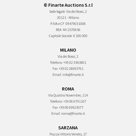
© Finarte Auctions S.r.l
Sede legale
Via dei Bossi, 2
20121 - Milano
P.IVA e CF
09479031008
REA
MI-2570656
Capitale Sociale
€ 100.000
MILANO
Via dei Bossi, 2
Telefono
+39 02 3363801
Fax
+39 02 28093761
Email
info@finarte.it
ROMA
Via Quattro Novembre, 114
Telefono
+39 06 6791107
Fax
+39 06 69923077
Email
roma@finarte.it
SARZANA
Piazza Vittorio Veneto, 17