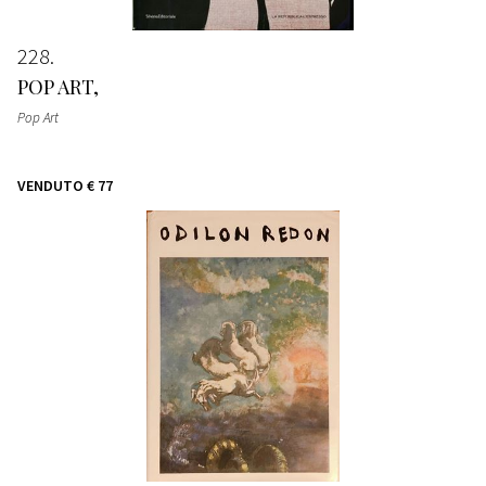
228
POP ART,
Pop Art
VENDUTO
€ 77