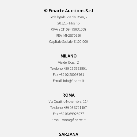
© Finarte Auctions S.r.l
Sede legale
Via dei Bossi, 2
20121 - Milano
P.IVA e CF
09479031008
REA
MI-2570656
Capitale Sociale
€ 100.000
MILANO
Via dei Bossi, 2
Telefono
+39 02 3363801
Fax
+39 02 28093761
Email
info@finarte.it
ROMA
Via Quattro Novembre, 114
Telefono
+39 06 6791107
Fax
+39 06 69923077
Email
roma@finarte.it
SARZANA