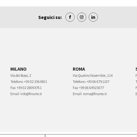
Seguici su:
MILANO
ROMA
Via dei Bossi, 2
Via Quattro Novembre, 114
P
Telefono
+39 02 3363801
Telefono
+39 06 6791107
Fax
+39 02 28093761
Fax
+39 06 69923077
Email
info@finarte.it
Email
roma@finarte.it