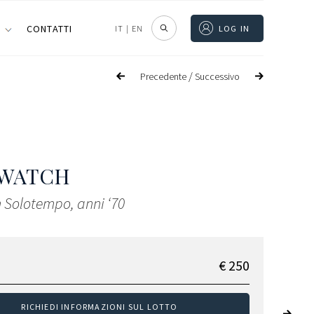
I
CONTATTI
IT
|
EN
LOG IN
/
Precedente
Successivo
 WATCH
 Solotempo, anni ‘70
€ 250
RICHIEDI INFORMAZIONI SUL LOTTO