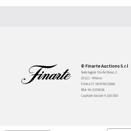
© Finarte Auctions S.r.l
Sede legale
Via dei Bossi, 2
20121 - Milano
P.IVA e CF
09479031008
REA
MI-2570656
Capitale Sociale
€ 100.000