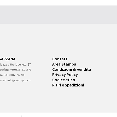
SARZANA
Contatti
Area Stampa
iazza Vittorio Veneto, 17
Condizioni di vendita
Telefono
+39 0187 691376
Privacy Policy
Fax
+39 0187 692703
Codice etico
Email
info@czernys.com
Ritiri e Spedizioni