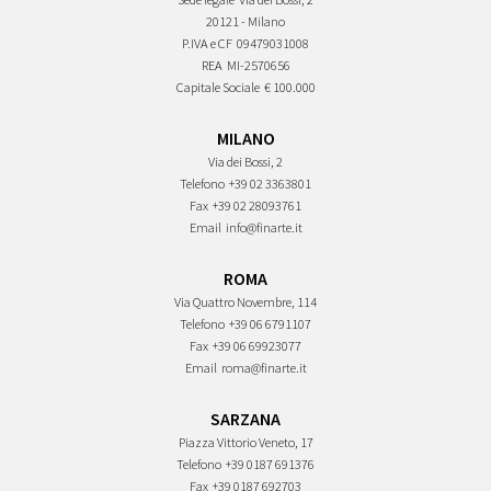
20121 - Milano
P.IVA e CF
09479031008
REA
MI-2570656
Capitale Sociale
€ 100.000
MILANO
Via dei Bossi, 2
Telefono
+39 02 3363801
Fax
+39 02 28093761
Email
info@finarte.it
ROMA
Via Quattro Novembre, 114
Telefono
+39 06 6791107
Fax
+39 06 69923077
Email
roma@finarte.it
SARZANA
Piazza Vittorio Veneto, 17
Telefono
+39 0187 691376
Fax
+39 0187 692703