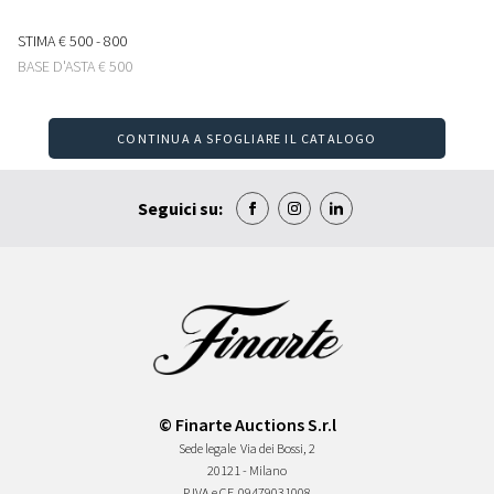
STIMA
€ 500 - 800
BASE D'ASTA
€ 500
CONTINUA A SFOGLIARE IL CATALOGO
Seguici su:
© Finarte Auctions S.r.l
Sede legale
Via dei Bossi, 2
20121 - Milano
P.IVA e CF
09479031008