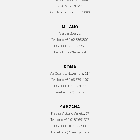
REA
MI-2570656
Capitale Sociale
€ 100.000
MILANO
Via dei Bossi, 2
Telefono
+39 02 3363801
Fax
+39 02 28093761
Email
info@finarte.it
ROMA
Via Quattro Novembre, 114
Telefono
+39 06 6791107
Fax
+39 06 69923077
Email
roma@finarte.it
SARZANA
Piazza Vittorio Veneto, 17
Telefono
+39 0187 691376
Fax
+39 0187 692703
Email
info@czernys.com