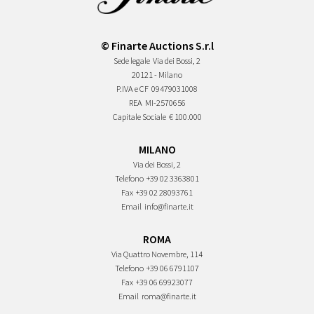
© Finarte Auctions S.r.l
Sede legale
Via dei Bossi, 2
20121 - Milano
P.IVA e CF
09479031008
REA
MI-2570656
Capitale Sociale
€ 100.000
MILANO
Via dei Bossi, 2
Telefono
+39 02 3363801
Fax
+39 02 28093761
Email
info@finarte.it
ROMA
Via Quattro Novembre, 114
Telefono
+39 06 6791107
Fax
+39 06 69923077
Email
roma@finarte.it