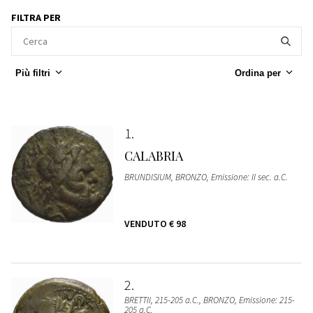
FILTRA PER
Più filtri
Ordina per
1
CALABRIA
BRUNDISIUM, BRONZO, Emissione: II sec. a.C.
VENDUTO
€ 98
2
BRETTII, 215-205 a.C., BRONZO, Emissione: 215-
205 a.C.