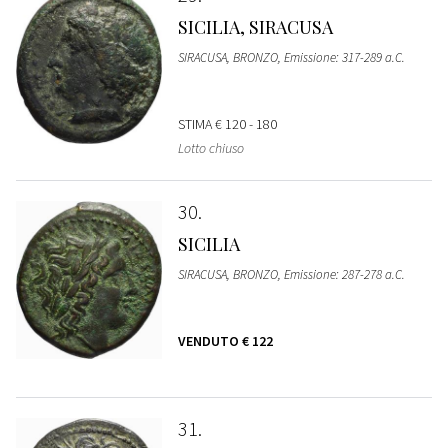
SICILIA, SIRACUSA
SIRACUSA, BRONZO, Emissione: 317-289 a.C.
STIMA
€ 120 - 180
Lotto chiuso
30
SICILIA
SIRACUSA, BRONZO, Emissione: 287-278 a.C.
VENDUTO
€ 122
31