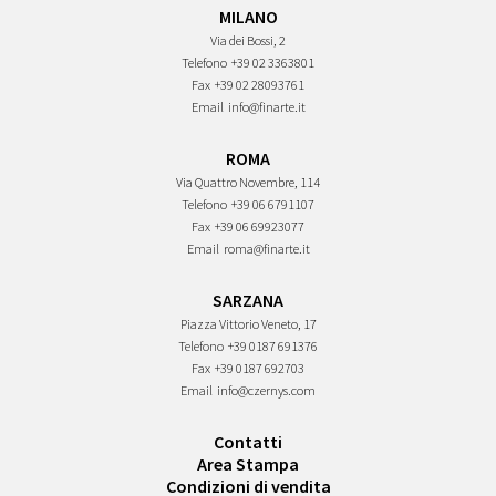
MILANO
Via dei Bossi, 2
Telefono
+39 02 3363801
Fax
+39 02 28093761
Email
info@finarte.it
ROMA
Via Quattro Novembre, 114
Telefono
+39 06 6791107
Fax
+39 06 69923077
Email
roma@finarte.it
SARZANA
Piazza Vittorio Veneto, 17
Telefono
+39 0187 691376
Fax
+39 0187 692703
Email
info@czernys.com
Contatti
Area Stampa
Condizioni di vendita