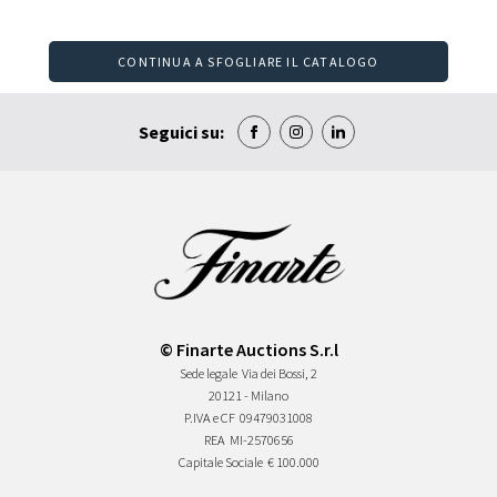
CONTINUA A SFOGLIARE IL CATALOGO
Seguici su:
© Finarte Auctions S.r.l
Sede legale
Via dei Bossi, 2
20121 - Milano
P.IVA e CF
09479031008
REA
MI-2570656
Capitale Sociale
€ 100.000