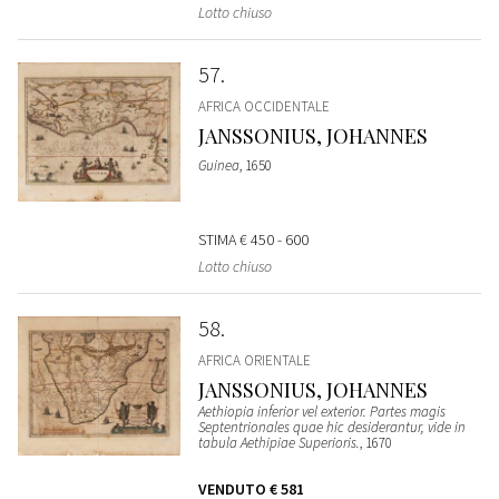
Lotto chiuso
57
AFRICA OCCIDENTALE
JANSSONIUS, JOHANNES
Guinea
, 1650
STIMA
€ 450 - 600
Lotto chiuso
58
AFRICA ORIENTALE
JANSSONIUS, JOHANNES
Aethiopia inferior vel exterior. Partes magis
Septentrionales quae hic desiderantur, vide in
tabula Aethipiae Superioris.
, 1670
VENDUTO
€ 581