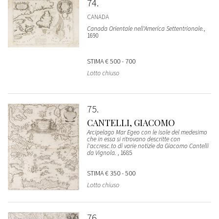
74
CANADA
Canada Orientale nell'America Settentrionale.
,
1690
STIMA
€ 500 - 700
Lotto chiuso
75
CANTELLI, GIACOMO
Arcipelago Mar Egeo con le isole del medesimo
che in essa si ritrovano descritte con
l'accresc.to di varie notizie da Giacomo Cantelli
da Vignola.
, 1685
STIMA
€ 350 - 500
Lotto chiuso
76