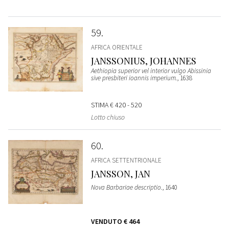
59
AFRICA ORIENTALE
JANSSONIUS, JOHANNES
Aethiopia superior vel interior vulgo Abissinia
sive presbiteri ioannis imperium.
, 1638
STIMA
€ 420 - 520
Lotto chiuso
60
AFRICA SETTENTRIONALE
JANSSON, JAN
Nova Barbariae descriptio.
, 1640
VENDUTO
€ 464