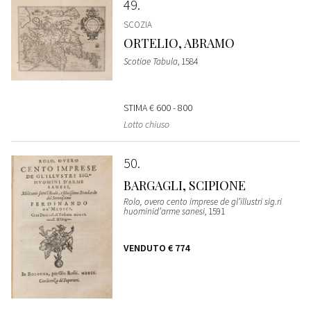
49
SCOZIA
ORTELIO, ABRAMO
Scotiae Tabula
, 1584
STIMA
€ 600 - 800
Lotto chiuso
50
BARGAGLI, SCIPIONE
Rolo, overo cento imprese de gl’illustri sig.ri
huominid’arme sanesi
, 1591
VENDUTO
€ 774