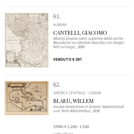
61
ALBANIA
CANTELLI, GIACOMO
Albania propria overo superiore detta anche
Macedonia occidentale descritta con disegni
fatti sul luogo.
, 1689
VENDUTO
€ 387
62
AMERICA CENTRALE - CARAIBI
BLAEU, WILLEM
Insulae Americanae in Oceano Septentrionali
cum Terris Adiacentibus.
, 1638
STIMA
€ 1.200 - 1.500
Lotto chiuso