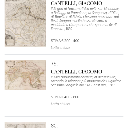
CANTELLI, GIACOMO
Il Regno di Navarra diviso nelle sue Merindale,
o Baliaggi di Pamplona, di Sanguesa, d’Olite,
di Tudella e di Estella che sono possedute dal
Re di Spagna e nella bassa Navarra o
meridada d’Ultrapuertos che spetta al Re di
Francia.
, 1690
STIMA
€ 200 - 400
Lotto chiuso
79
CANTELLI, GIACOMO
L' Asia Nuovamente corretta, et accresciuta,
secondo le relationi più moderne da Guglielmo
Sansone Geografo die S.M. Christ.ma.
, 1687
STIMA
€ 400 - 600
Lotto chiuso
80