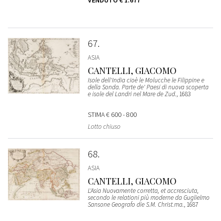
VENDUTO
€ 1.677
67
ASIA
CANTELLI, GIACOMO
Isole dell'India cioè le Molucche le Filippine e
della Sonda. Parte de' Paesi di nuova scoperta
e isole del Landri nel Mare de Zud.
, 1683
STIMA
€ 600 - 800
Lotto chiuso
68
ASIA
CANTELLI, GIACOMO
L'Asia Nuovamente corretta, et accresciuta,
secondo le relationi più moderne da Guglielmo
Sansone Geografo die S.M. Christ.ma.
, 1687