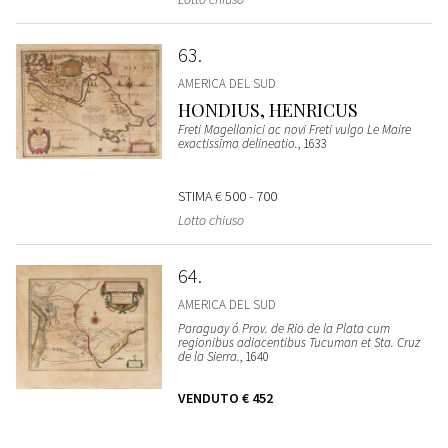
63
AMERICA DEL SUD
HONDIUS, HENRICUS
Freti Magellanici ac novi Freti vulgo Le Maire
exactissima delineatio.
, 1633
STIMA
€ 500 - 700
Lotto chiuso
64
AMERICA DEL SUD
Paraguay ó Prov. de Rio de la Plata cum
regionibus adiacentibus Tucuman et Sta. Cruz
de la Sierra.
, 1640
VENDUTO
€ 452