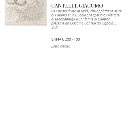
CANTELLI, GIACOMO
La Prussia divisa in reale, che appartiene al Re
di Polonia et in Ducale che spetta all'elettore
di Brandeburgo e Conforme al Governo
presente da Giacomo Cantelli da Vignola.
,
1689
STIMA
€ 200 - 400
Lotto chiuso
81
CANTELLI, GIACOMO
La Spagna
, 1687
STIMA
€ 200 - 400
Lotto chiuso
82