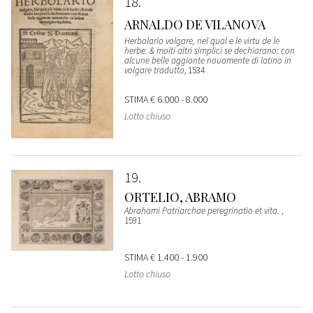
18
ARNALDO DE VILANOVA
Herbolario volgare, nel qual e le virtu de le
herbe: & molti altri simplici se dechiarano: con
alcune belle aggionte nouamente di latino in
volgare tradutto
, 1534
STIMA
€ 6.000 - 8.000
Lotto chiuso
19
ORTELIO, ABRAMO
Abrahami Patriarchae peregrinatio et vita.
,
1591
STIMA
€ 1.400 - 1.900
Lotto chiuso