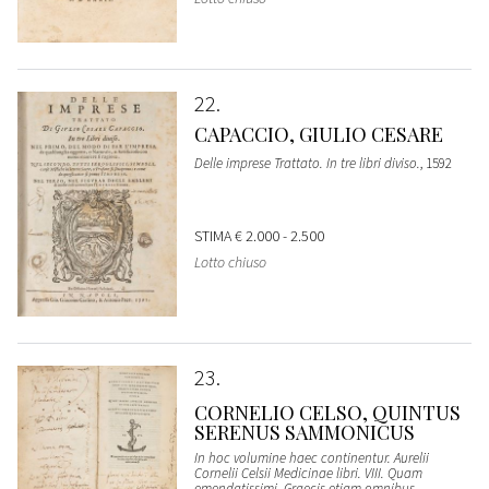
22
CAPACCIO, GIULIO CESARE
Delle imprese Trattato. In tre libri diviso.
, 1592
STIMA
€ 2.000 - 2.500
Lotto chiuso
23
CORNELIO CELSO, QUINTUS
SERENUS SAMMONICUS
In hoc volumine haec continentur. Aurelii
Cornelii Celsii Medicinae libri. VIII. Quam
emendatissimi, Graecis etiam omnibus