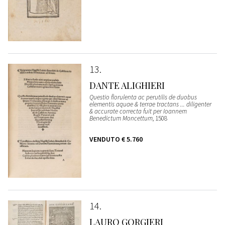
13
DANTE ALIGHIERI
Questio florulenta ac perutilis de duobus
elementis aquae & terrae tractans ... diligenter
& accurate correcta fuit per Ioannem
Benedictum Moncettum
, 1508
VENDUTO
€ 5.760
14
LAURO GORGIERI