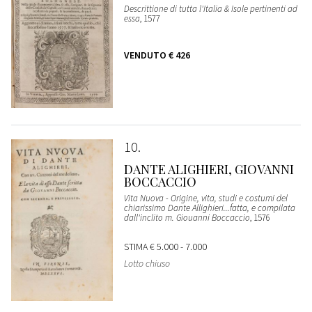
Descrittione di tutta l'Italia & Isole pertinenti ad
essa
, 1577
VENDUTO
€ 426
10
DANTE ALIGHIERI, GIOVANNI
BOCCACCIO
Vita Nuova - Origine, vita, studi e costumi del
chiarissimo Dante Allighieri...fatta, e compilata
dall'inclito m. Giouanni Boccaccio
, 1576
STIMA
€ 5.000 - 7.000
Lotto chiuso