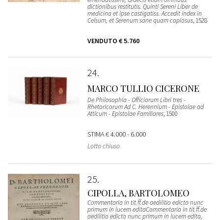
dictionibus restitutis. Quinti Sereni Liber de
medicina et ipse castigatiss. Accedit index in
Celsum, et Serenum sane quam copiosus
, 1528
VENDUTO
€ 5.760
24
MARCO TULLIO CICERONE
De Philosophia - Officiorum Libri tres -
Rhetoricorum Ad C. Herennium - Epistolae ad
Atticum - Epistolae Familiares
, 1500
STIMA
€ 4.000 - 6.000
Lotto chiuso
25
CIPOLLA, BARTOLOMEO
Commentaria in tit.ff.de aedilitio edicto nunc
primum in lucem editaCommentaria in tit.ff.de
aedilitio edicto nunc primum in lucem edita
,