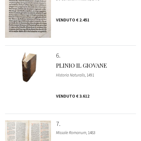
VENDUTO
€ 2.451
6
PLINIO IL GIOVANE
Historia Naturalis
, 1491
VENDUTO
€ 3.612
7
Missale Romanum
, 1483