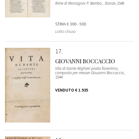
Rime di Monsignor P. Bembo...Stanze
, 1540
STIMA
€ 300 - 500
Lotto chiuso
17
GIOVANNI BOCCACCIO
Vita di Dante Alighieri poeta fiorentino,
composta per messer Giouanni Boccaccio
,
1544
VENDUTO
€ 1.935