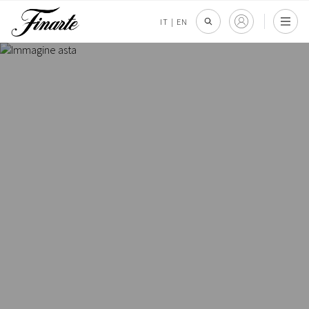
IT
|
EN