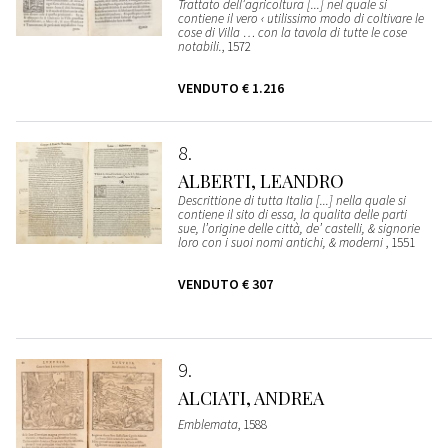
Trattato dell’agricoltura [...] nel quale si
contiene il vero ‹ utilissimo modo di coltivare le
cose di Villa … con la tavola di tutte le cose
notabili.
, 1572
VENDUTO
€ 1.216
8
ALBERTI, LEANDRO
Descrittione di tutta Italia [...] nella quale si
contiene il sito di essa, la qualita delle parti
sue, l’origine delle città, de’ castelli, & signorie
loro con i suoi nomi antichi, & moderni
, 1551
VENDUTO
€ 307
9
ALCIATI, ANDREA
Emblemata
, 1588