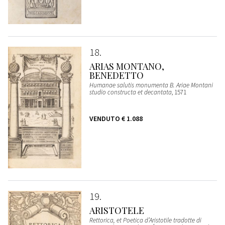
18
ARIAS MONTANO,
BENEDETTO
Humanae salutis monumenta B. Ariae Montani
studio constructa et decantata
, 1571
VENDUTO
€ 1.088
19
ARISTOTELE
Rettorica, et Poetica d’Aristotile tradotte di