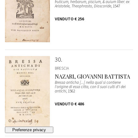
fruticum, herbarum, piscium, & auium liber: ex
Aristotele, Theophrasto, Dioscoride
, 1547
VENDUTO
€ 256
30
BRESCIA
NAZARI, GIOVANNI BATTISTA
Bressa anticha [...] nella qual si contiene
l'origine di essa citta, con li suoi culti d'i dei
antichi
, 1562
VENDUTO
€ 486