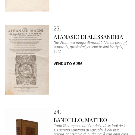
23
ATANASIO DI ALESSANDRIA
Divi Athanasii magni Alexandrini Archiepiscopi,
scriptoris, gravissimi, et sanctissimi Martyris
,
1572
VENDUTO
€ 256
24
BANDELLO, MATTEO
Canti XI composti dal Bandello de le lodi de la
s. Lucretia Gonzaga di Gazuolo, è del vero
amore, col tempio di pudicitia, è con altre cose