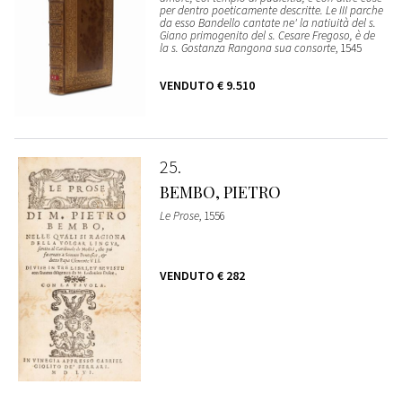
per dentro poeticamente descritte. Le III parche
da esso Bandello cantate ne' la natiuità del s.
Giano primogenito del s. Cesare Fregoso, è de
la s. Gostanza Rangona sua consorte
, 1545
VENDUTO
€ 9.510
25
BEMBO, PIETRO
Le Prose
, 1556
VENDUTO
€ 282