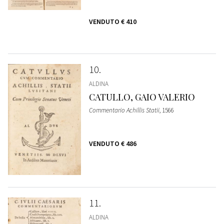
VENDUTO
€ 410
10
ALDINA
CATULLO, GAIO VALERIO
Commentario Achillis Statii
, 1566
VENDUTO
€ 486
11
ALDINA