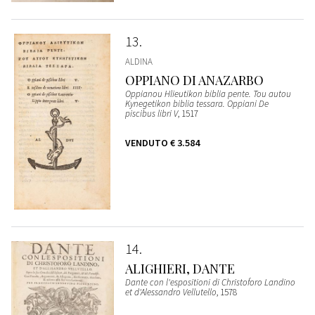
13
ALDINA
OPPIANO DI ANAZARBO
Oppianou Hlieutikon biblia pente. Tou autou
Kynegetikon biblia tessara. Oppiani De
piscibus libri V
, 1517
VENDUTO
€ 3.584
14
ALIGHIERI, DANTE
Dante con l'espositioni di Christoforo Landino
et d'Alessandro Vellutello
, 1578