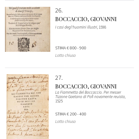
26
BOCCACCIO, GIOVANNI
I casi degl'huomini illustri
, 1598
STIMA
€ 800 - 900
Lotto chiuso
27
BOCCACCIO, GIOVANNI
La Fiammetta del Boccaccio. Per messer
Tizzone Gaetano di Pofi novamente reuista
,
1525
STIMA
€ 200 - 400
Lotto chiuso