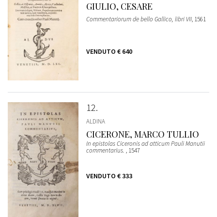
GIULIO, CESARE
Commentariorum de bello Gallico, libri VII
, 1561
VENDUTO
€ 640
12
ALDINA
CICERONE, MARCO TULLIO
In epistolas Ciceronis ad atticum Pauli Manutii
commentarius.
, 1547
VENDUTO
€ 333