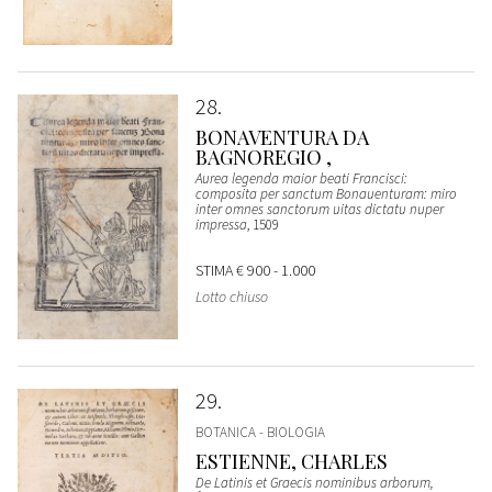
28
BONAVENTURA DA
BAGNOREGIO ,
Aurea legenda maior beati Francisci:
composita per sanctum Bonauenturam: miro
inter omnes sanctorum uitas dictatu nuper
impressa
, 1509
STIMA
€ 900 - 1.000
Lotto chiuso
29
BOTANICA - BIOLOGIA
ESTIENNE, CHARLES
De Latinis et Graecis nominibus arborum,