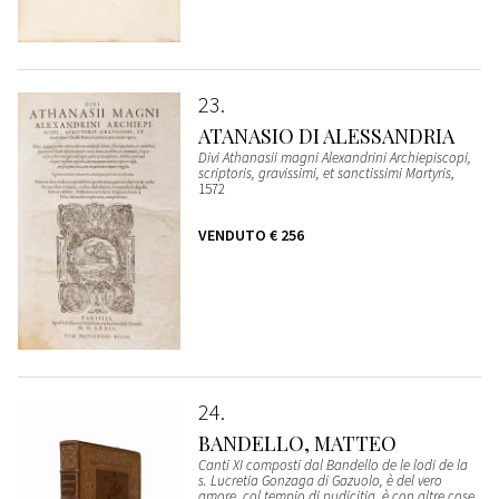
23
ATANASIO DI ALESSANDRIA
Divi Athanasii magni Alexandrini Archiepiscopi,
scriptoris, gravissimi, et sanctissimi Martyris
,
1572
VENDUTO
€ 256
24
BANDELLO, MATTEO
Canti XI composti dal Bandello de le lodi de la
s. Lucretia Gonzaga di Gazuolo, è del vero
amore, col tempio di pudicitia, è con altre cose