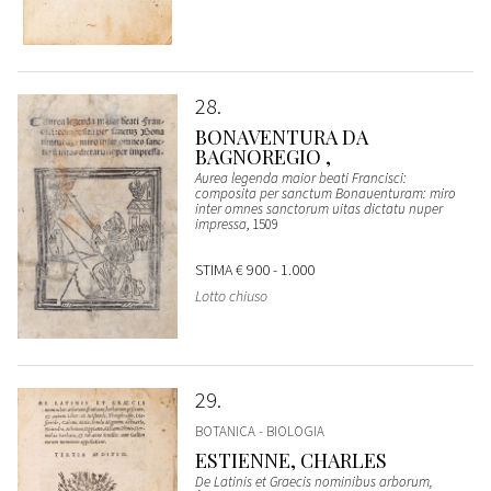
28
BONAVENTURA DA
BAGNOREGIO ,
Aurea legenda maior beati Francisci:
composita per sanctum Bonauenturam: miro
inter omnes sanctorum uitas dictatu nuper
impressa
, 1509
STIMA
€ 900 - 1.000
Lotto chiuso
29
BOTANICA - BIOLOGIA
ESTIENNE, CHARLES
De Latinis et Graecis nominibus arborum,