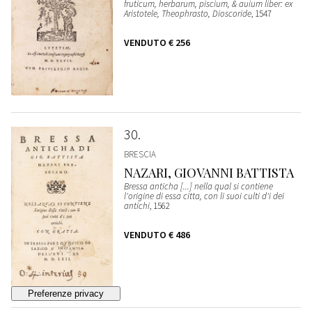
fruticum, herbarum, piscium, & auium liber: ex
Aristotele, Theophrasto, Dioscoride
, 1547
VENDUTO
€ 256
30
BRESCIA
NAZARI, GIOVANNI BATTISTA
Bressa anticha [...] nella qual si contiene
l'origine di essa citta, con li suoi culti d'i dei
antichi
, 1562
VENDUTO
€ 486