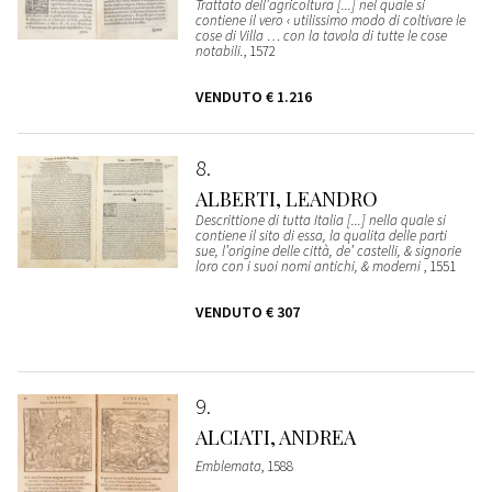
Trattato dell’agricoltura [...] nel quale si
contiene il vero ‹ utilissimo modo di coltivare le
cose di Villa … con la tavola di tutte le cose
notabili.
, 1572
VENDUTO
€ 1.216
8
ALBERTI, LEANDRO
Descrittione di tutta Italia [...] nella quale si
contiene il sito di essa, la qualita delle parti
sue, l’origine delle città, de’ castelli, & signorie
loro con i suoi nomi antichi, & moderni
, 1551
VENDUTO
€ 307
9
ALCIATI, ANDREA
Emblemata
, 1588