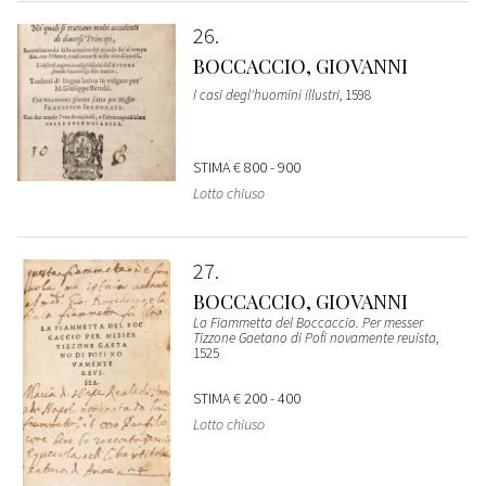
26
BOCCACCIO, GIOVANNI
I casi degl'huomini illustri
, 1598
STIMA
€ 800 - 900
Lotto chiuso
27
BOCCACCIO, GIOVANNI
La Fiammetta del Boccaccio. Per messer
Tizzone Gaetano di Pofi novamente reuista
,
1525
STIMA
€ 200 - 400
Lotto chiuso