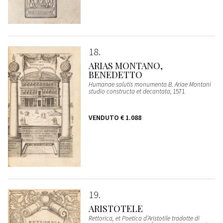
18
ARIAS MONTANO,
BENEDETTO
Humanae salutis monumenta B. Ariae Montani
studio constructa et decantata
, 1571
VENDUTO
€ 1.088
19
ARISTOTELE
Rettorica, et Poetica d’Aristotile tradotte di