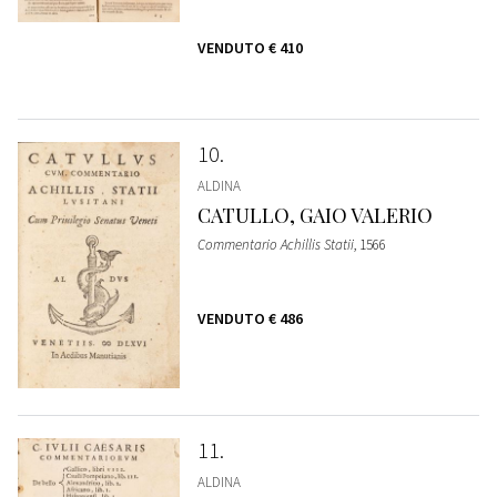
VENDUTO
€ 410
10
ALDINA
CATULLO, GAIO VALERIO
Commentario Achillis Statii
, 1566
VENDUTO
€ 486
11
ALDINA