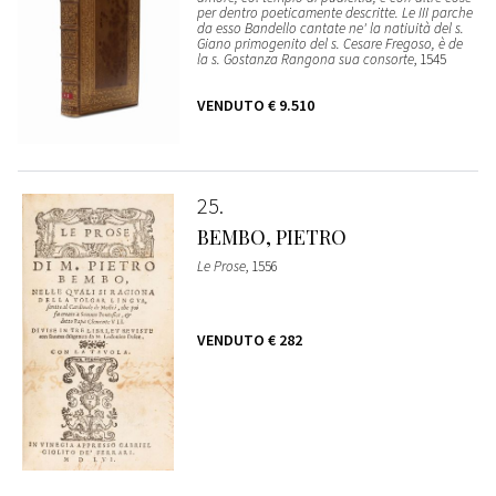
per dentro poeticamente descritte. Le III parche
da esso Bandello cantate ne' la natiuità del s.
Giano primogenito del s. Cesare Fregoso, è de
la s. Gostanza Rangona sua consorte
, 1545
VENDUTO
€ 9.510
25
BEMBO, PIETRO
Le Prose
, 1556
VENDUTO
€ 282