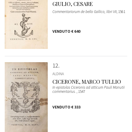
GIULIO, CESARE
Commentariorum de bello Gallico, libri VII
, 1561
VENDUTO
€ 640
12
ALDINA
CICERONE, MARCO TULLIO
In epistolas Ciceronis ad atticum Pauli Manutii
commentarius.
, 1547
VENDUTO
€ 333