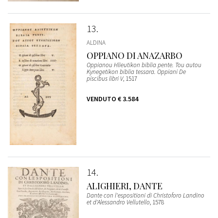
13
ALDINA
OPPIANO DI ANAZARBO
Oppianou Hlieutikon biblia pente. Tou autou
Kynegetikon biblia tessara. Oppiani De
piscibus libri V
, 1517
VENDUTO
€ 3.584
14
ALIGHIERI, DANTE
Dante con l'espositioni di Christoforo Landino
et d'Alessandro Vellutello
, 1578