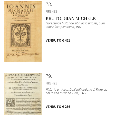
78
FIRENZE
BRUTO, GIAN MICHELE
Florentinae historiae, libri octo priores, cum
indice locupletissimo
, 1562
VENDUTO
€ 461
79
FIRENZE
Historia antica ... Dall'edificazione di Fiorenza
per insino all'anno 1281
, 1568
VENDUTO
€ 256