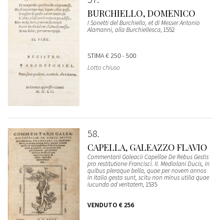
BURCHIELLO, DOMENICO
I Sonetti del Burchiello, et di Messer Antonio
Alamanni, alla Burchiellesca
, 1552
STIMA
€ 250 - 500
Lotto chiuso
58
CAPELLA, GALEAZZO FLAVIO
Commentarii Galeacii Capellae De Rebus Gestis
pro restitutione Francisci. II. Mediolani Ducis, in
quibus pleraque bella, quae per novem annos
in Italia gesta sunt, scitu non minus utilia quae
iucunda ad veritatem
, 1535
VENDUTO
€ 256