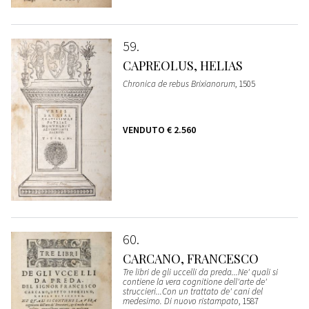
59
CAPREOLUS, HELIAS
Chronica de rebus Brixianorum
, 1505
VENDUTO
€ 2.560
60
CARCANO, FRANCESCO
Tre libri de gli uccelli da preda...Ne' quali si
contiene la vera cognitione dell'arte de'
struccieri...Con un trattato de' cani del
medesimo. Di nuovo ristampato
, 1587