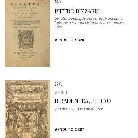
85
PIETRO BIZZARRI
Senatus populique Genuensis rerum domi
forisque gesatrum historiae atque annales
,
1579
VENDUTO
€ 320
87
GESUITI
RIBADENERA, PIETRO
Vita del P. Ignatio Loiola
, 1586
VENDUTO
€ 307