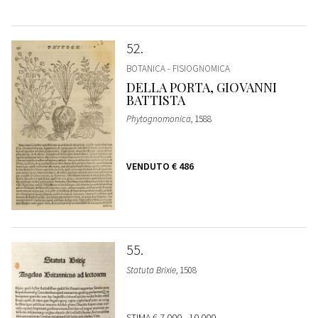
52
BOTANICA - FISIOGNOMICA
DELLA PORTA, GIOVANNI
BATTISTA
Phytognomonica
, 1588
VENDUTO
€ 486
55
Statuta Brixie
, 1508
STIMA
€ 7.000 - 10.000