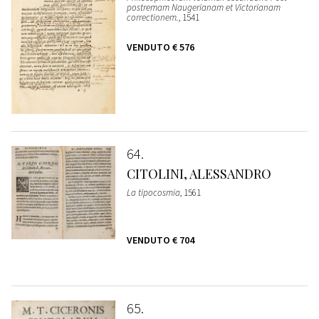
postremam Naugerianam et Victorianam
correctionem.
, 1541
VENDUTO
€ 576
64
CITOLINI, ALESSANDRO
La tipocosmia
, 1561
VENDUTO
€ 704
65