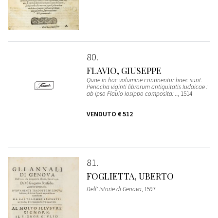
80
FLAVIO, GIUSEPPE
Quae in hoc volumine continentur haec sunt.
Periocha viginti librorum antiquitatis Iudaicae :
ab ipso Flauio Iosippo composita: ..
, 1514
VENDUTO
€ 512
81
FOGLIETTA, UBERTO
Dell' istorie di Genova
, 1597