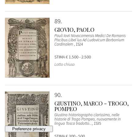
89
GIOVIO, PAOLO
Pauli Iovii Novocomensis Medici De Romanis
Piscibus Libel lus Ad Ludovicum Borbonium
Cardinalem
, 1524
STIMA
€ 1.500 - 2.500
Lotto chiuso
90
GIUSTINO, MARCO - TROGO,
POMPEO
Giustino historiographo clarissimo, nelle
historie di Trogo Pompeo, nuovamente in
lingua Tosca tradotto...
, 1535
STIMA
€ 300 - 500