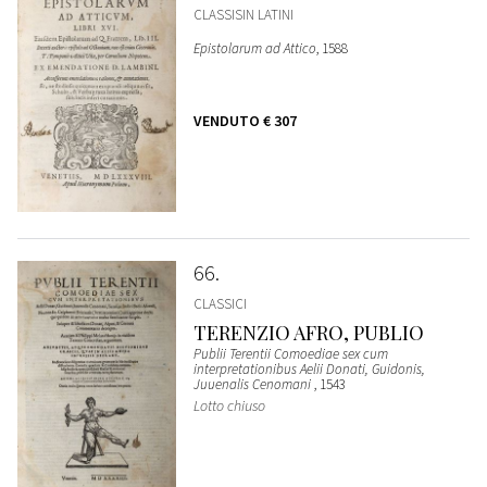
CLASSISIN LATINI
Epistolarum ad Attico
, 1588
VENDUTO
€ 307
66
CLASSICI
TERENZIO AFRO, PUBLIO
Publii Terentii Comoediae sex cum
interpretationibus Aelii Donati, Guidonis,
Juuenalis Cenomani
, 1543
Lotto chiuso