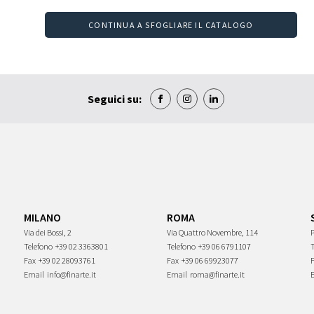
CONTINUA A SFOGLIARE IL CATALOGO
Seguici su:
MILANO
ROMA
Via dei Bossi, 2
Via Quattro Novembre, 114
P
Telefono
+39 02 3363801
Telefono
+39 06 6791107
Fax
+39 02 28093761
Fax
+39 06 69923077
Email
info@finarte.it
Email
roma@finarte.it