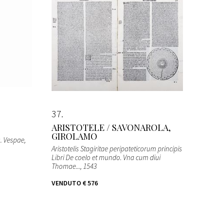
37
ARISTOTELE / SAVONAROLA,
GIROLAMO
s. Vespae
,
Aristotelis Stagiritae peripateticorum principis
Libri De coelo et mundo. Vna cum diui
Thomae...
, 1543
VENDUTO
€ 576