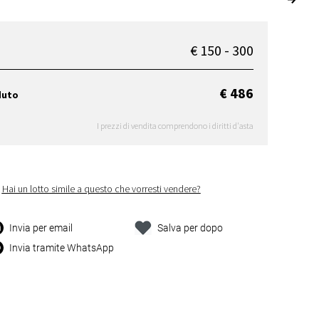
€ 150 - 300
€ 486
duto
I prezzi di vendita comprendono i diritti d'asta
Hai un lotto simile a questo che vorresti vendere?
Invia per email
Salva per dopo
Invia tramite WhatsApp