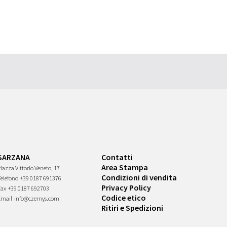
SARZANA
Contatti
Area Stampa
iazza Vittorio Veneto, 17
Condizioni di vendita
Telefono
+39 0187 691376
Privacy Policy
Fax
+39 0187 692703
Codice etico
Email
info@czernys.com
Ritiri e Spedizioni