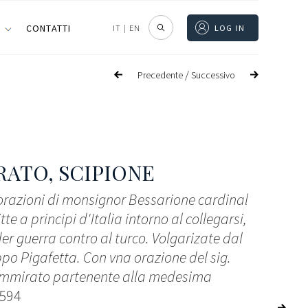
I
CONTATTI
IT
|
EN
LOG IN
/
Precedente
Successivo
ATO, SCIPIONE
 orazioni di monsignor Bessarione cardinal
tte a principi d'Italia intorno al collegarsi,
er guerra contro al turco. Volgarizate dal
ippo Pigafetta. Con vna orazione del sig.
Ammirato partenente alla medesima
1594