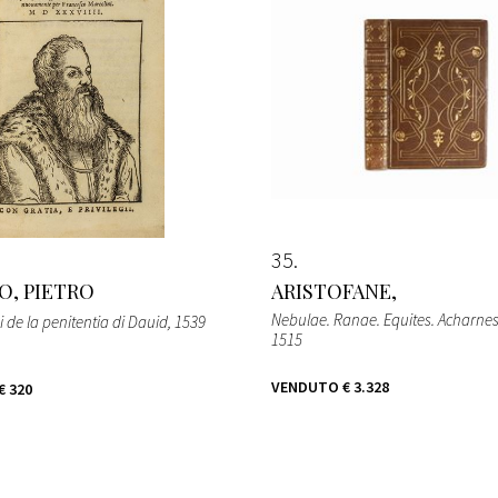
35
O, PIETRO
ARISTOFANE,
Nebulae. Ranae. Equites. Acharne
mi de la penitentia di Dauid
, 1539
1515
VENDUTO
€ 3.328
€ 320