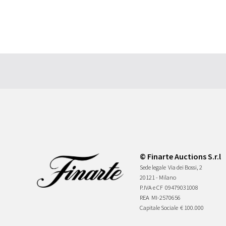
© Finarte Auctions S.r.l
Sede legale
Via dei Bossi, 2
20121 - Milano
P.IVA e CF
09479031008
REA
MI-2570656
Capitale Sociale
€ 100.000