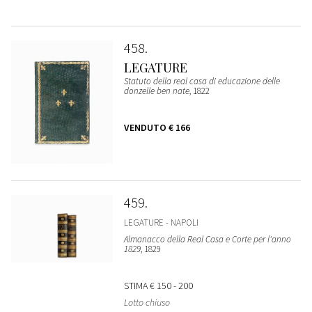
458
LEGATURE
Statuto della real casa di educazione delle
donzelle ben nate
, 1822
VENDUTO
€ 166
459
LEGATURE - NAPOLI
Almanacco della Real Casa e Corte per l'anno
1829
, 1829
STIMA
€ 150 - 200
Lotto chiuso