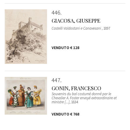
446
GIACOSA, GIUSEPPE
Castelli Valdostani e Canavesani
, 1897
VENDUTO
€ 128
447
GONIN, FRANCESCO
Souvenirs du bal costumé donné par le
Chevalier A. Foster envoyé extraordinaire et
ministre [...]
, 1834
VENDUTO
€ 768