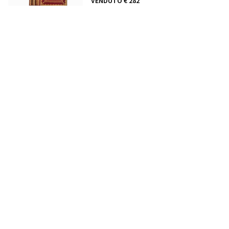
VENDUTO
€ 282
464
LEVACHEZ, CHARLES
FRANÇOIS GABRIEL
Collection complète des tableaux historiques
de la Révolution française.
, 1804
VENDUTO
€ 1.408
465
CINA - ALLOM, THOMAS
China, in a series of views, displaying the
scenery, architecture and social habits of that
ancient empire
, 1843