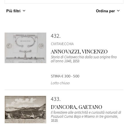
Più filtri
Ordina per
432
CIVITAVECCHIA
ANNOVAZZI, VINCENZO
Storia di Civitavecchia dalla sua origine fino
all'anno 1848
, 1853
STIMA
€ 300 - 500
Lotto chiuso
433
D'ANCORA, GAETANO
Il forestiere alle antichità e curiosità naturali di
Pozzuoli Cuma Baja e Miseno in tre giornate
,
1818