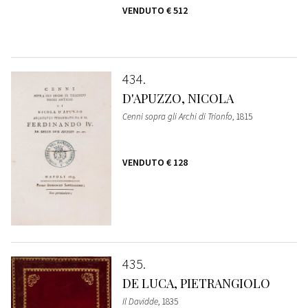
VENDUTO
€ 512
434
D'APUZZO, NICOLA
Cenni sopra gli Archi di Trionfo
, 1815
VENDUTO
€ 128
435
DE LUCA, PIETRANGIOLO
Il Davidde
, 1835