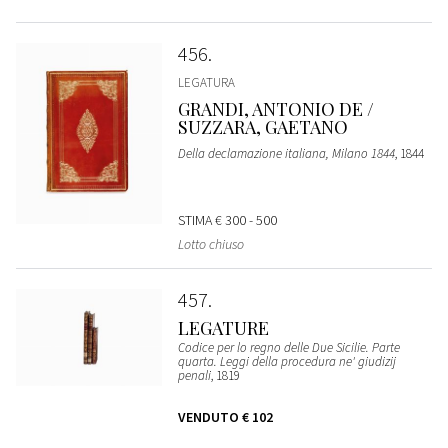
456
LEGATURA
GRANDI, ANTONIO DE /
SUZZARA, GAETANO
Della declamazione italiana, Milano 1844
, 1844
STIMA
€ 300 - 500
Lotto chiuso
457
LEGATURE
Codice per lo regno delle Due Sicilie. Parte
quarta. Leggi della procedura ne' giudizij
penali
, 1819
VENDUTO
€ 102