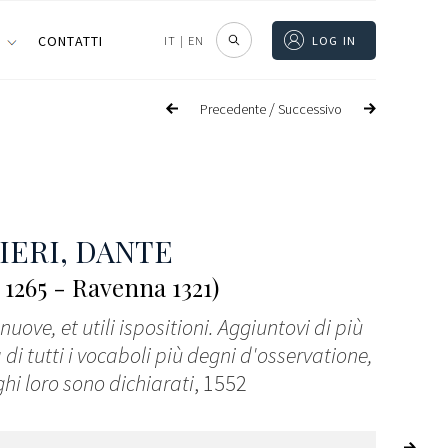
I
CONTATTI
IT
|
EN
LOG IN
/
Precedente
Successivo
IERI, DANTE
 1265 - Ravenna 1321)
uove, et utili ispositioni. Aggiuntovi di più
di tutti i vocaboli più degni d'osservatione,
ghi loro sono dichiarati
, 1552