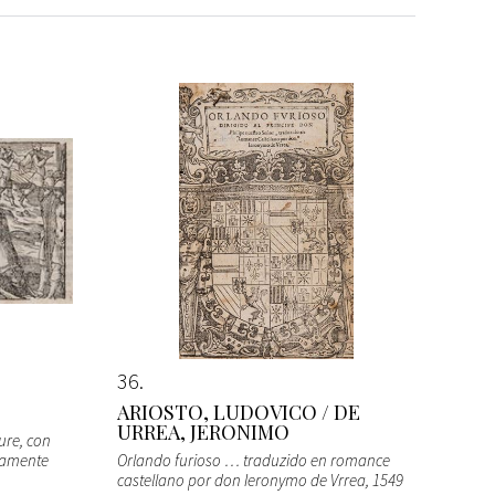
36
ARIOSTO, LUDOVICO / DE
URREA, JERONIMO
ure, con
vamente
Orlando furioso … traduzido en romance
castellano por don Ieronymo de Vrrea
, 1549