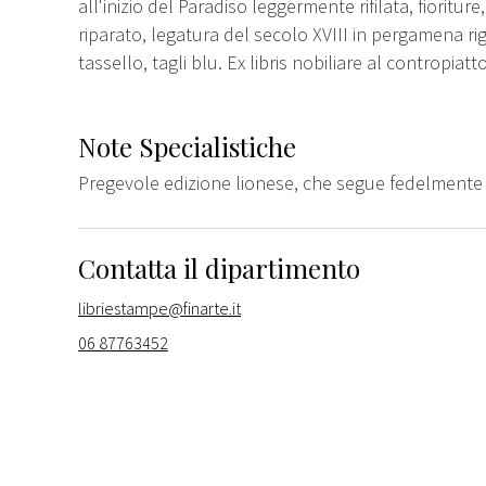
all'inizio del Paradiso leggermente rifilata, fioritur
riparato, legatura del secolo XVIII in pergamena rigid
tassello, tagli blu. Ex libris nobiliare al contropiatto
Note Specialistiche
Pregevole edizione lionese, che segue fedelmente 
Contatta il dipartimento
libriestampe@finarte.it
06 87763452