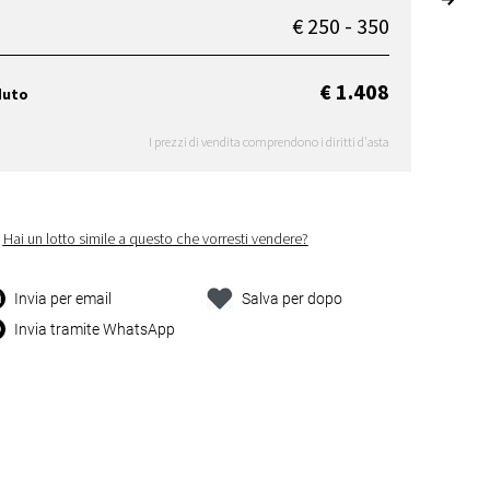
€ 250 - 350
€ 1.408
duto
I prezzi di vendita comprendono i diritti d'asta
Hai un lotto simile a questo che vorresti vendere?
Invia per email
Salva per dopo
Invia tramite WhatsApp