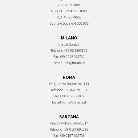
20121 - Milano
P.IVA e CF
09479031008
REA
MI-2570656
Capitale Sociale
€ 100.000
MILANO
Via dei Bossi, 2
Telefono
+39 02 3363801
Fax
+39 02 28093761
Email
info@finarte.it
ROMA
Via Quattro Novembre, 114
Telefono
+39 06 6791107
Fax
+39 06 69923077
Email
roma@finarte.it
SARZANA
Piazza Vittorio Veneto, 17
Telefono
+39 0187 691376
Fax
+39 0187 692703