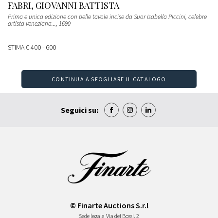
FABRI, GIOVANNI BATTISTA
Prima e unica edizione con belle tavole incise da Suor Isabella Piccini, celebre
artista veneziana...
, 1690
STIMA
€ 400 - 600
CONTINUA A SFOGLIARE IL CATALOGO
Seguici su:
© Finarte Auctions S.r.l
Sede legale
Via dei Bossi, 2