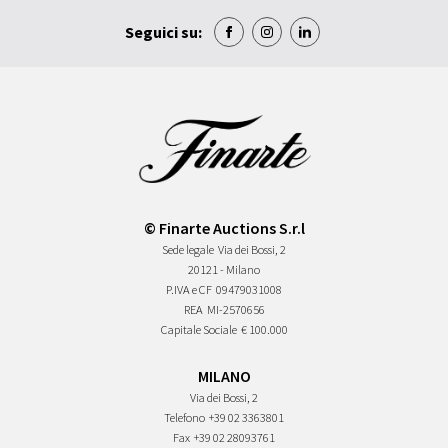
Seguici su:
© Finarte Auctions S.r.l
Sede legale
Via dei Bossi, 2
20121 - Milano
P.IVA e CF
09479031008
REA
MI-2570656
Capitale Sociale
€ 100.000
MILANO
Via dei Bossi, 2
Telefono
+39 02 3363801
Fax
+39 02 28093761