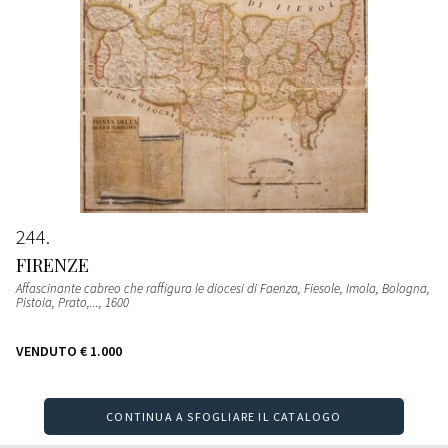
244
FIRENZE
Affascinante cabreo che raffigura le diocesi di Faenza, Fiesole, Imola, Bologna,
Pistoia, Prato,...
, 1600
VENDUTO
€ 1.000
CONTINUA A SFOGLIARE IL CATALOGO