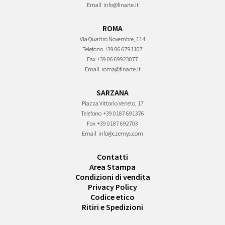
Email
info@finarte.it
ROMA
Via Quattro Novembre, 114
Telefono
+39 06 6791107
Fax
+39 06 69923077
Email
roma@finarte.it
SARZANA
Piazza Vittorio Veneto, 17
Telefono
+39 0187 691376
Fax
+39 0187 692703
Email
info@czernys.com
Contatti
Area Stampa
Condizioni di vendita
Privacy Policy
Codice etico
Ritiri e Spedizioni