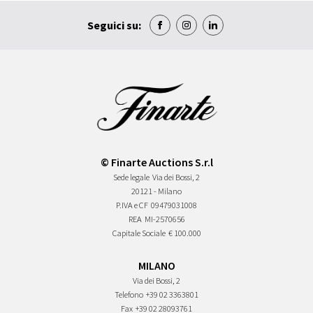
Seguici su:
© Finarte Auctions S.r.l
Sede legale
Via dei Bossi, 2
20121 - Milano
P.IVA e CF
09479031008
REA
MI-2570656
Capitale Sociale
€ 100.000
MILANO
Via dei Bossi, 2
Telefono
+39 02 3363801
Fax
+39 02 28093761