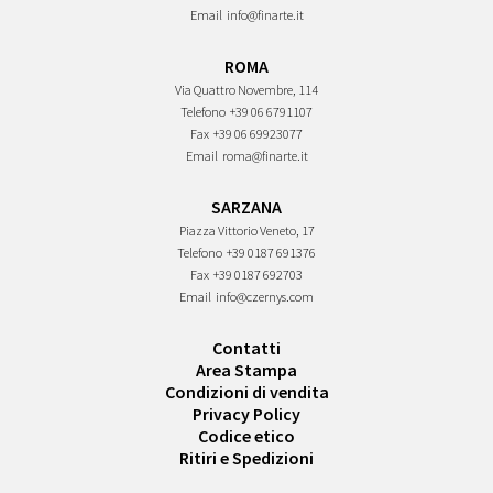
Email
info@finarte.it
ROMA
Via Quattro Novembre, 114
Telefono
+39 06 6791107
Fax
+39 06 69923077
Email
roma@finarte.it
SARZANA
Piazza Vittorio Veneto, 17
Telefono
+39 0187 691376
Fax
+39 0187 692703
Email
info@czernys.com
Contatti
Area Stampa
Condizioni di vendita
Privacy Policy
Codice etico
Ritiri e Spedizioni