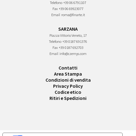
Telefono
+39 06 6791107
Fax
+39 06 69923077
Email
roma@finarte.it
SARZANA
Piazza Vittorio Veneto, 17
Telefono
+39 0187 691376
Fax
+39 0187 692703
Email
info@czernys.com
Contatti
Area Stampa
Condizioni di vendita
Privacy Policy
Codice etico
Ritiri e Spedizioni