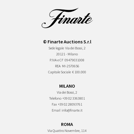
© Finarte Auctions S.r.l
Sede legale
Via dei Bossi, 2
20121 - Milano
P.IVA e CF
09479031008
REA
MI-2570656
Capitale Sociale
€ 100.000
MILANO
Via dei Bossi, 2
Telefono
+39 02 3363801
Fax
+39 02 28093761
Email
info@finarte.it
ROMA
Via Quattro Novembre, 114