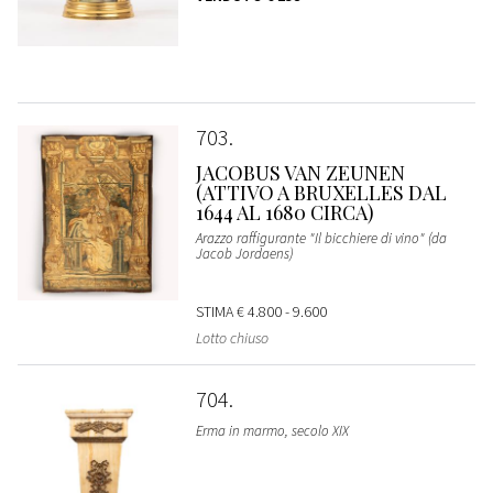
703
JACOBUS VAN ZEUNEN
(ATTIVO A BRUXELLES DAL
1644 AL 1680 CIRCA)
Arazzo raffigurante "Il bicchiere di vino" (da
Jacob Jordaens)
STIMA
€ 4.800 - 9.600
Lotto chiuso
704
Erma in marmo, secolo XIX