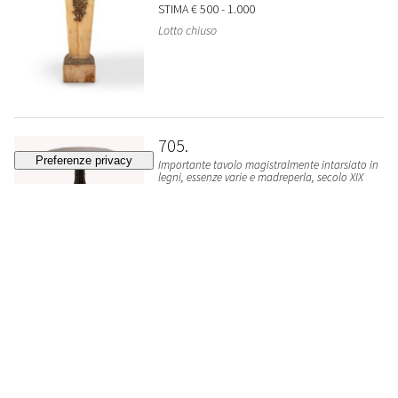
STIMA
€ 500 - 1.000
Lotto chiuso
705
Importante tavolo magistralmente intarsiato in
legni, essenze varie e madreperla, secolo XIX
VENDUTO
€ 10.170
706
Trumeau, Veneto secolo XVIII