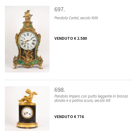
697
Pendola Cartel, secolo XVIII
VENDUTO
€ 2.580
698
Pendola Impero con putto leggente in bronzo
dorato e a patina scura, secolo XIX
VENDUTO
€ 774