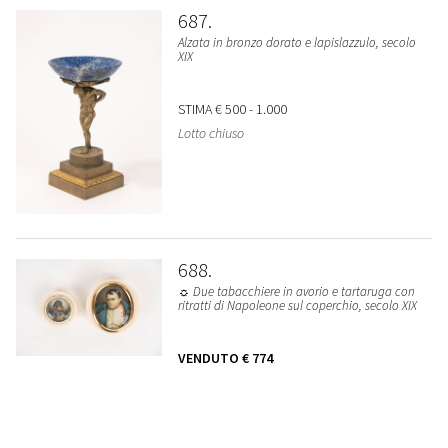
687
Alzata in bronzo dorato e lapislazzulo, secolo
XIX
STIMA
€ 500 - 1.000
Lotto chiuso
688
☼ Due tabacchiere in avorio e tartaruga con
ritratti di Napoleone sul coperchio, secolo XIX
VENDUTO
€ 774