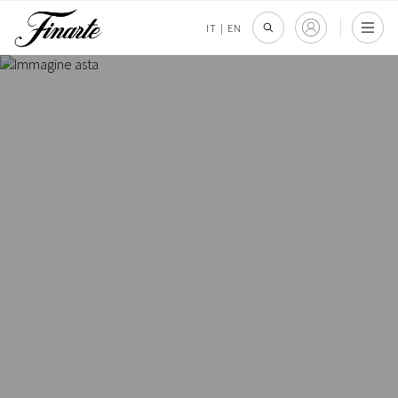
IT
|
EN