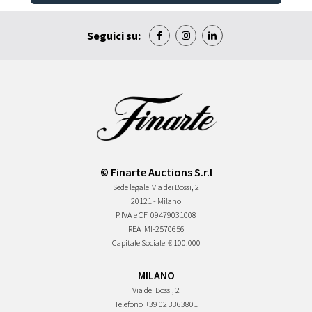
Seguici su:
© Finarte Auctions S.r.l
Sede legale
Via dei Bossi, 2
20121 - Milano
P.IVA e CF
09479031008
REA
MI-2570656
Capitale Sociale
€ 100.000
MILANO
Via dei Bossi, 2
Telefono
+39 02 3363801