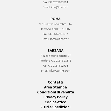
Fax
+39 02 28093761
Email
info@finarte.it
ROMA
Via Quattro Novembre, 114
Telefono
+39 06 6791107
Fax
+39 06 69923077
Email
roma@finarte.it
SARZANA
Piazza Vittorio Veneto, 17
Telefono
+39 0187 691376
Fax
+39 0187 692703
Email
info@czernys.com
Contatti
Area Stampa
Condizioni di vendita
Privacy Policy
Codice etico
Ritiri e Spedizioni