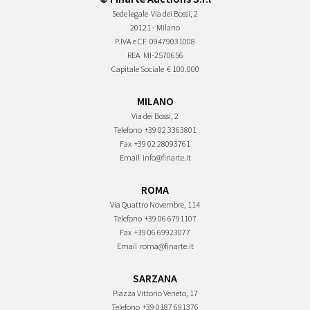
Sede legale
Via dei Bossi, 2
20121 - Milano
P.IVA e CF
09479031008
REA
MI-2570656
Capitale Sociale
€ 100.000
MILANO
Via dei Bossi, 2
Telefono
+39 02 3363801
Fax
+39 02 28093761
Email
info@finarte.it
ROMA
Via Quattro Novembre, 114
Telefono
+39 06 6791107
Fax
+39 06 69923077
Email
roma@finarte.it
SARZANA
Piazza Vittorio Veneto, 17
Telefono
+39 0187 691376