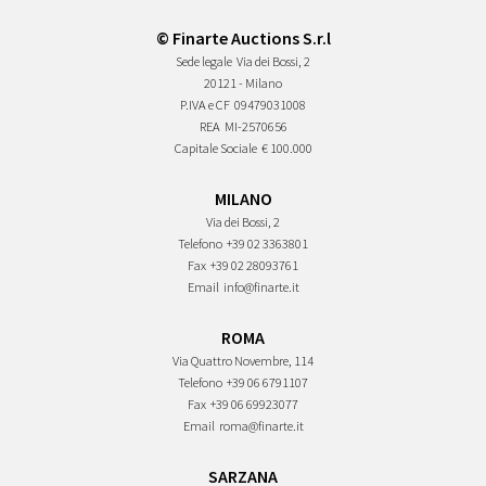
© Finarte Auctions S.r.l
Sede legale
Via dei Bossi, 2
20121 - Milano
P.IVA e CF
09479031008
REA
MI-2570656
Capitale Sociale
€ 100.000
MILANO
Via dei Bossi, 2
Telefono
+39 02 3363801
Fax
+39 02 28093761
Email
info@finarte.it
ROMA
Via Quattro Novembre, 114
Telefono
+39 06 6791107
Fax
+39 06 69923077
Email
roma@finarte.it
SARZANA