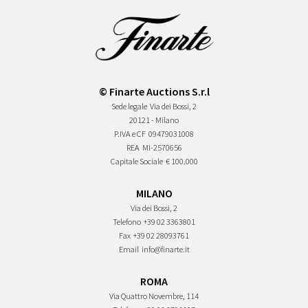
© Finarte Auctions S.r.l
Sede legale
Via dei Bossi, 2
20121 - Milano
P.IVA e CF
09479031008
REA
MI-2570656
Capitale Sociale
€ 100.000
MILANO
Via dei Bossi, 2
Telefono
+39 02 3363801
Fax
+39 02 28093761
Email
info@finarte.it
ROMA
Via Quattro Novembre, 114