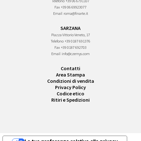
Telefono
+39 06 6791107
Fax
+39 06 69923077
Email
roma@finarte.it
SARZANA
Piazza Vittorio Veneto, 17
Telefono
+39 0187 691376
Fax
+39 0187 692703
Email
info@czernys.com
Contatti
Area Stampa
Condizioni di vendita
Privacy Policy
Codice etico
Ritiri e Spedizioni