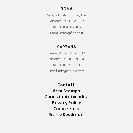
ROMA
Via Quattro Novembre, 114
Telefono
+39 06 6791107
Fax
+39 06 69923077
Email
roma@finarte.it
SARZANA
Piazza Vittorio Veneto, 17
Telefono
+39 0187 691376
Fax
+39 0187 692703
Email
info@czernys.com
Contatti
Area Stampa
Condizioni di vendita
Privacy Policy
Codice etico
Ritiri e Spedizioni