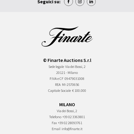
Seguici su:
© Finarte Auctions S.r.l
Sede legale
Via dei Bossi, 2
20121 - Milano
P.IVA e CF
09479031008
REA
MI-2570656
Capitale Sociale
€ 100.000
MILANO
Via dei Bossi, 2
Telefono
+39 02 3363801
Fax
+39 02 28093761
Email
info@finarte.it