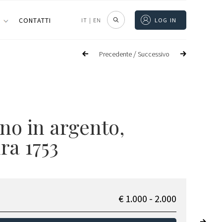
I
CONTATTI
IT
|
EN
LOG IN
/
Precedente
Successivo
no in argento,
ra 1753
€ 1.000 - 2.000