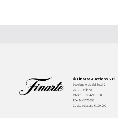
© Finarte Auctions S.r.l
Sede legale
Via dei Bossi, 2
20121 - Milano
P.IVA e CF
09479031008
REA
MI-2570656
Capitale Sociale
€ 100.000