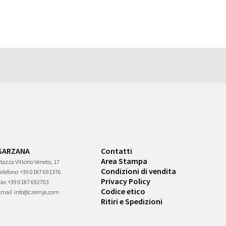
SARZANA
Contatti
Area Stampa
iazza Vittorio Veneto, 17
Condizioni di vendita
Telefono
+39 0187 691376
Privacy Policy
Fax
+39 0187 692703
Codice etico
Email
info@czernys.com
Ritiri e Spedizioni