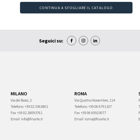
CONTINUA A SFOGLIARE IL CATALOGO
Seguici su:
MILANO
ROMA
Via dei Bossi, 2
Via Quattro Novembre, 114
P
Telefono
+39 02 3363801
Telefono
+39 06 6791107
Fax
+39 02 28093761
Fax
+39 06 69923077
Email
info@finarte.it
Email
roma@finarte.it