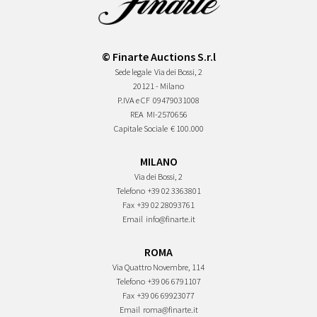
© Finarte Auctions S.r.l
Sede legale
Via dei Bossi, 2
20121 - Milano
P.IVA e CF
09479031008
REA
MI-2570656
Capitale Sociale
€ 100.000
MILANO
Via dei Bossi, 2
Telefono
+39 02 3363801
Fax
+39 02 28093761
Email
info@finarte.it
ROMA
Via Quattro Novembre, 114
Telefono
+39 06 6791107
Fax
+39 06 69923077
Email
roma@finarte.it