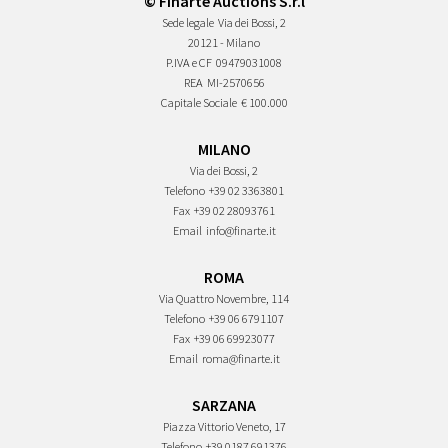
© Finarte Auctions S.r.l
Sede legale
Via dei Bossi, 2
20121 - Milano
P.IVA e CF
09479031008
REA
MI-2570656
Capitale Sociale
€ 100.000
MILANO
Via dei Bossi, 2
Telefono
+39 02 3363801
Fax
+39 02 28093761
Email
info@finarte.it
ROMA
Via Quattro Novembre, 114
Telefono
+39 06 6791107
Fax
+39 06 69923077
Email
roma@finarte.it
SARZANA
Piazza Vittorio Veneto, 17
Telefono
+39 0187 691376