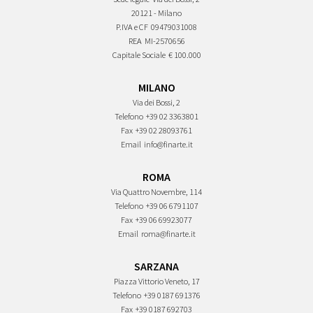
20121 - Milano
P.IVA e CF
09479031008
REA
MI-2570656
Capitale Sociale
€ 100.000
MILANO
Via dei Bossi, 2
Telefono
+39 02 3363801
Fax
+39 02 28093761
Email
info@finarte.it
ROMA
Via Quattro Novembre, 114
Telefono
+39 06 6791107
Fax
+39 06 69923077
Email
roma@finarte.it
SARZANA
Piazza Vittorio Veneto, 17
Telefono
+39 0187 691376
Fax
+39 0187 692703