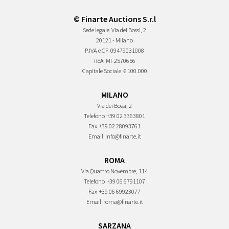
© Finarte Auctions S.r.l
Sede legale
Via dei Bossi, 2
20121 - Milano
P.IVA e CF
09479031008
REA
MI-2570656
Capitale Sociale
€ 100.000
MILANO
Via dei Bossi, 2
Telefono
+39 02 3363801
Fax
+39 02 28093761
Email
info@finarte.it
ROMA
Via Quattro Novembre, 114
Telefono
+39 06 6791107
Fax
+39 06 69923077
Email
roma@finarte.it
SARZANA