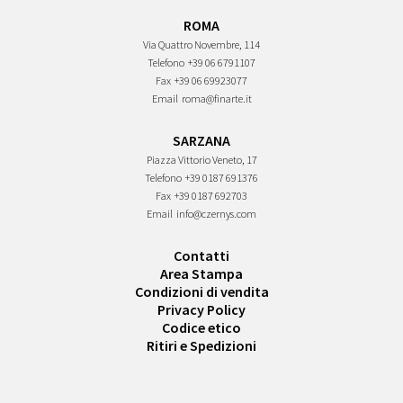
ROMA
Via Quattro Novembre, 114
Telefono
+39 06 6791107
Fax
+39 06 69923077
Email
roma@finarte.it
SARZANA
Piazza Vittorio Veneto, 17
Telefono
+39 0187 691376
Fax
+39 0187 692703
Email
info@czernys.com
Contatti
Area Stampa
Condizioni di vendita
Privacy Policy
Codice etico
Ritiri e Spedizioni