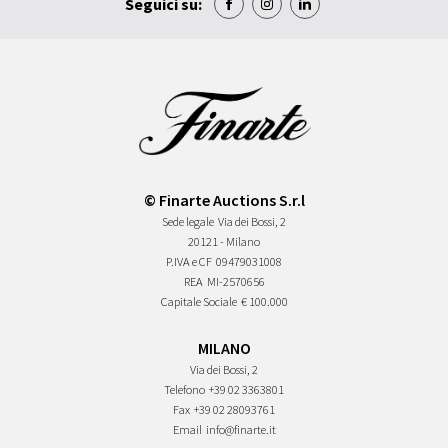
Seguici su:
© Finarte Auctions S.r.l
Sede legale
Via dei Bossi, 2
20121 - Milano
P.IVA e CF
09479031008
REA
MI-2570656
Capitale Sociale
€ 100.000
MILANO
Via dei Bossi, 2
Telefono
+39 02 3363801
Fax
+39 02 28093761
Email
info@finarte.it