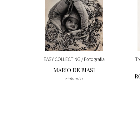
orno è
EASY COLLECTING / Fotografia
Tr
MARIO DE BIASI
R
Finlandia
 BARON
(4 BT)