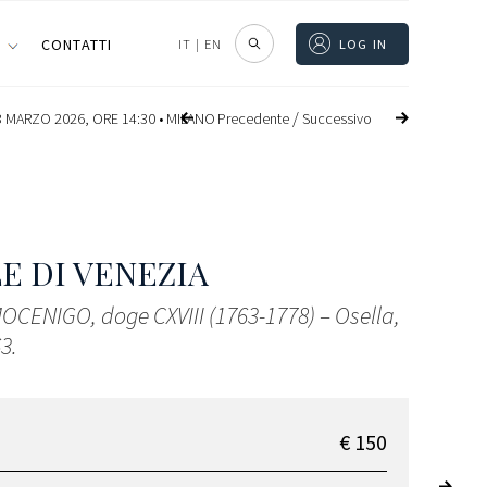
I
CONTATTI
IT
|
EN
LOG IN
/
Precedente
Successivo
 MARZO 2026, ORE 14:30 •
MILANO
E DI VENEZIA
MOCENIGO, doge CXVIII (1763-1778) – Osella,
3.
€ 150