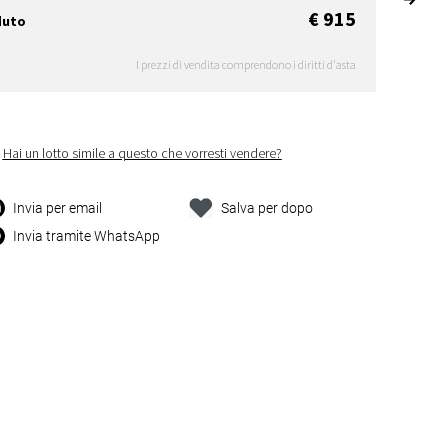
€ 915
duto
I prezzi di vendita comprendono i diritti d'asta
Hai un lotto simile a questo che vorresti vendere?
Invia per email
Salva per dopo
Invia tramite WhatsApp