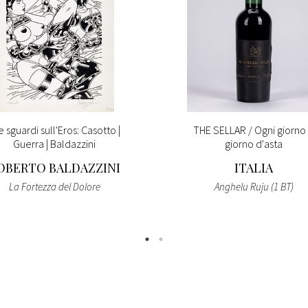
e sguardi sull'Eros: Casotto |
THE SELLAR / Ogni giorno
Guerra | Baldazzini
giorno d'asta
OBERTO BALDAZZINI
ITALIA
La Fortezza del Dolore
Anghelu Ruju (1 BT)