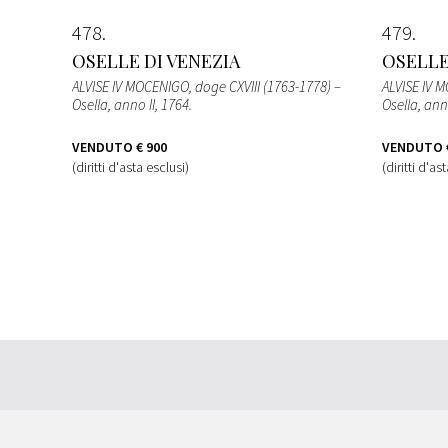
478
479
OSELLE DI VENEZIA
OSELLE
ALVISE IV MOCENIGO, doge CXVIII (1763-1778) –
ALVISE IV M
Osella, anno II, 1764.
Osella, anno
VENDUTO
€ 900
VENDUTO
(diritti d'asta esclusi)
(diritti d'as