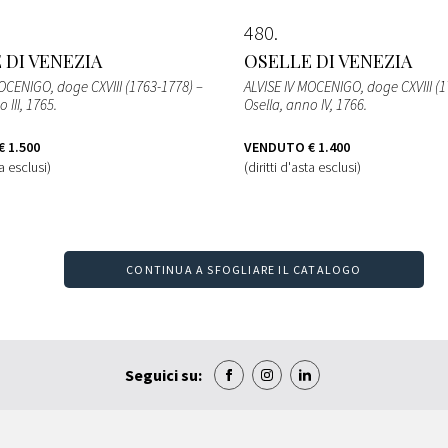
480
 DI VENEZIA
OSELLE DI VENEZIA
OCENIGO, doge CXVIII (1763-1778) –
ALVISE IV MOCENIGO, doge CXVIII (1
 III, 1765.
Osella, anno IV, 1766.
€ 1.500
VENDUTO
€ 1.400
ta esclusi)
(diritti d'asta esclusi)
CONTINUA A SFOGLIARE IL CATALOGO
Seguici su: