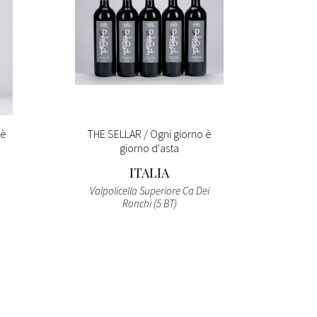
 è
THE SELLAR / Ogni giorno è
EASY C
giorno d'asta
F
ITALIA
Valpolicella Superiore Ca Dei
Ronchi (5 BT)