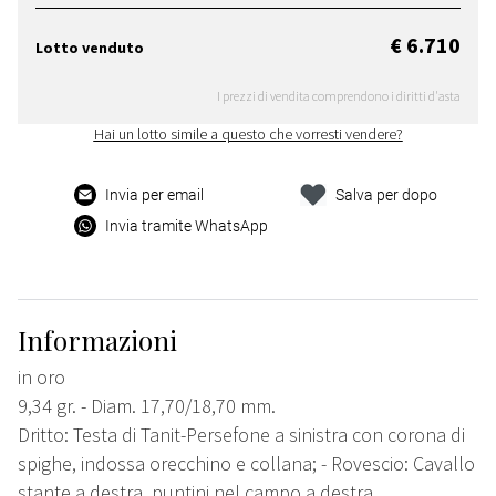
€ 6.710
Lotto venduto
I prezzi di vendita comprendono i diritti d'asta
Hai un lotto simile a questo che vorresti vendere?
Invia per email
Salva per dopo
Invia tramite WhatsApp
Informazioni
in oro
9,34 gr. - Diam. 17,70/18,70 mm.
Dritto: Testa di Tanit-Persefone a sinistra con corona di
spighe, indossa orecchino e collana; - Rovescio: Cavallo
stante a destra, puntini nel campo a destra.