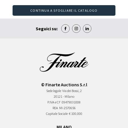
CONTINUA A SFOGLIARE IL CATALOGO
Seguici su:
© Finarte Auctions S.r.l
Sede legale
Via dei Bossi, 2
20121 - Milano
P.IVA e CF
09479031008
REA
MI-2570656
Capitale Sociale
€ 100.000
MILANO