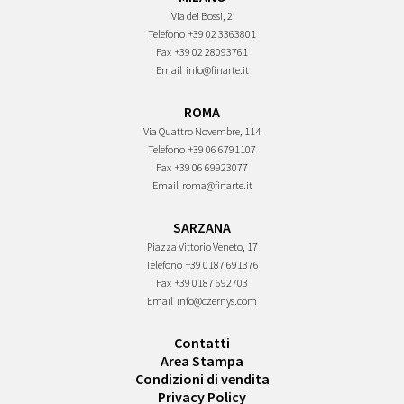
Via dei Bossi, 2
Telefono
+39 02 3363801
Fax
+39 02 28093761
Email
info@finarte.it
ROMA
Via Quattro Novembre, 114
Telefono
+39 06 6791107
Fax
+39 06 69923077
Email
roma@finarte.it
SARZANA
Piazza Vittorio Veneto, 17
Telefono
+39 0187 691376
Fax
+39 0187 692703
Email
info@czernys.com
Contatti
Area Stampa
Condizioni di vendita
Privacy Policy