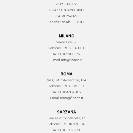
20121 - Milano
P.IVA e CF
09479031008
REA
MI-2570656
Capitale Sociale
€ 100.000
MILANO
Via dei Bossi, 2
Telefono
+39 02 3363801
Fax
+39 02 28093761
Email
info@finarte.it
ROMA
Via Quattro Novembre, 114
Telefono
+39 06 6791107
Fax
+39 06 69923077
Email
roma@finarte.it
SARZANA
Piazza Vittorio Veneto, 17
Telefono
+39 0187 691376
Fax
+39 0187 692703