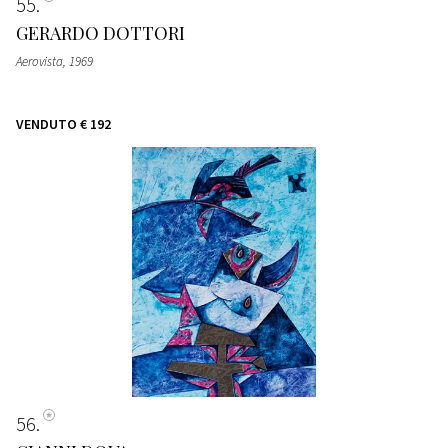
55
GERARDO DOTTORI
Aerovista
, 1969
VENDUTO
€ 192
56