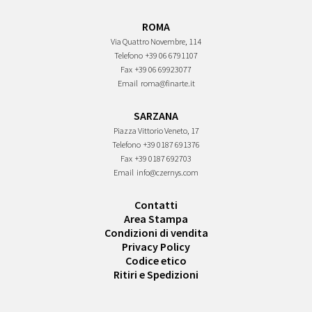
ROMA
Via Quattro Novembre, 114
Telefono
+39 06 6791107
Fax
+39 06 69923077
Email
roma@finarte.it
SARZANA
Piazza Vittorio Veneto, 17
Telefono
+39 0187 691376
Fax
+39 0187 692703
Email
info@czernys.com
Contatti
Area Stampa
Condizioni di vendita
Privacy Policy
Codice etico
Ritiri e Spedizioni