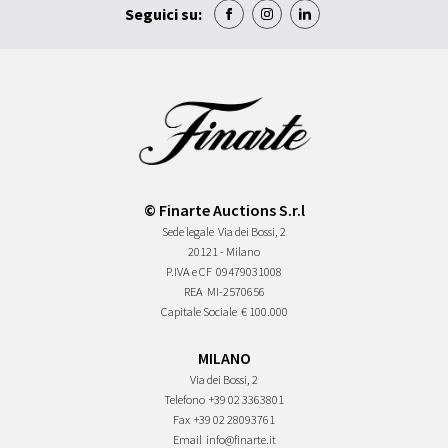
Seguici su:
© Finarte Auctions S.r.l
Sede legale
Via dei Bossi, 2
20121 - Milano
P.IVA e CF
09479031008
REA
MI-2570656
Capitale Sociale
€ 100.000
MILANO
Via dei Bossi, 2
Telefono
+39 02 3363801
Fax
+39 02 28093761
Email
info@finarte.it