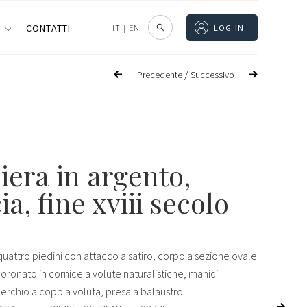
I
CONTATTI
IT
|
EN
LOG IN
/
Precedente
Successivo
iera in argento,
ia, fine xviii secolo
uattro piedini con attacco a satiro, corpo a sezione ovale
ronato in cornice a volute naturalistiche, manici
erchio a coppia voluta,
presa
a balaustro.