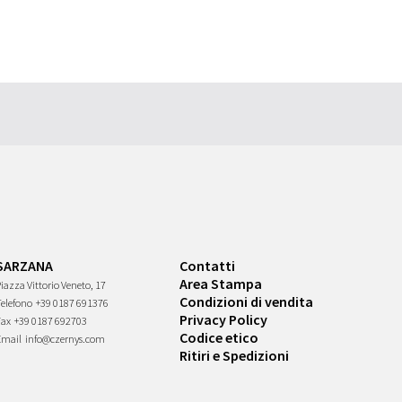
SARZANA
Contatti
Area Stampa
iazza Vittorio Veneto, 17
Condizioni di vendita
Telefono
+39 0187 691376
Privacy Policy
Fax
+39 0187 692703
Codice etico
Email
info@czernys.com
Ritiri e Spedizioni