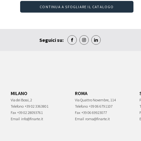
CONTINUA A SFOGLIARE IL CATALOGO
Seguici su:
MILANO
ROMA
Via dei Bossi, 2
Via Quattro Novembre, 114
P
Telefono
+39 02 3363801
Telefono
+39 06 6791107
Fax
+39 02 28093761
Fax
+39 06 69923077
Email
info@finarte.it
Email
roma@finarte.it