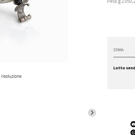
Peso g 2.050,
STIMA
Lotto ven
 risoluzione