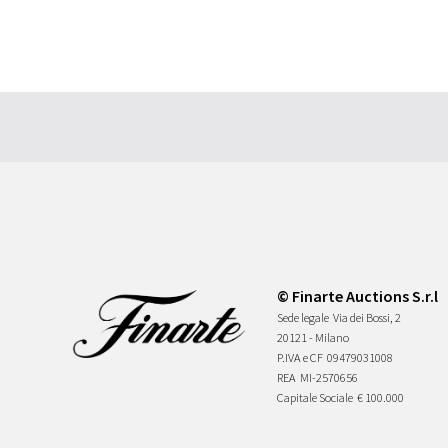
© Finarte Auctions S.r.l
Sede legale
Via dei Bossi, 2
20121 - Milano
P.IVA e CF
09479031008
REA
MI-2570656
Capitale Sociale
€ 100.000