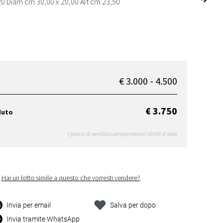
20 Diam cm 30,00 x 20,00 Alt cm 23,50
€ 3.000 - 4.500
€ 3.750
duto
I prezzi di vendita comprendono i diritti d'asta
Hai un lotto simile a questo che vorresti vendere?
Invia per email
Salva per dopo
Invia tramite WhatsApp