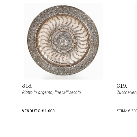
818
819
Piatto in argento, fine xviii secolo
Zuccheriera
VENDUTO
€ 1.000
STIMA
€ 300