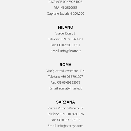
P.IVA e CF
09479031008
REA
MI-2570656
Capitale Sociale
€ 100.000
MILANO
Via dei Bossi, 2
Telefono
+39 02 3363801
Fax
+39 02 28093761
Email
info@finarte.it
ROMA
Via Quattro Novembre, 114
Telefono
+39 06 6791107
Fax
+39 06 69923077
Email
roma@finarte.it
SARZANA
Piazza Vittorio Veneto, 17
Telefono
+39 0187 691376
Fax
+39 0187 692703
Email
info@czernys.com