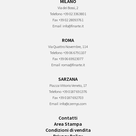
MILANO
Via dei Bossi, 2
Telefono
+39 02 3363801
Fax
+39 02 28093761
Email
info@finarte.it
ROMA
Via Quattro Novembre, 114
Telefono
+39 06 6791107
Fax
+39 06 69923077
Email
roma@finarte.it
SARZANA
Piazza Vittorio Veneto, 17
Telefono
+39 0187 691376
Fax
+39 0187 692703
Email
info@czernys.com
Contatti
Area Stampa
Condizioni di vendita