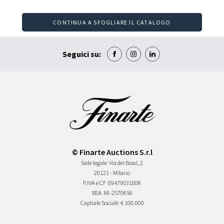
CONTINUA A SFOGLIARE IL CATALOGO
Seguici su:
© Finarte Auctions S.r.l
Sede legale
Via dei Bossi, 2
20121 - Milano
P.IVA e CF
09479031008
REA
MI-2570656
Capitale Sociale
€ 100.000