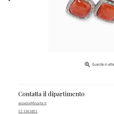
Guarda in alta
Contatta il dipartimento
gioielli@finarte.it
02 3363801