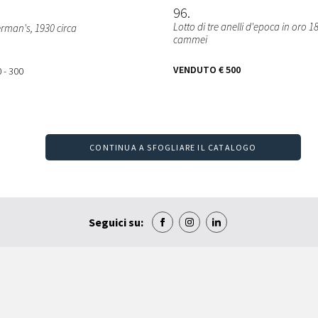
96
Lotto di tre anelli d'epoca in oro 1
rman's, 1930 circa
cammei
VENDUTO
€ 500
 - 300
CONTINUA A SFOGLIARE IL CATALOGO
Seguici su: