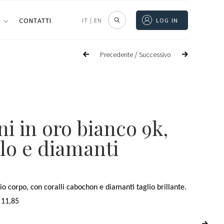
I
CONTATTI
IT
|
EN
LOG IN
/
Precedente
Successivo
ni in oro bianco 9k,
lo e diamanti
io corpo, con coralli cabochon e diamanti taglio brillante.
 11,85