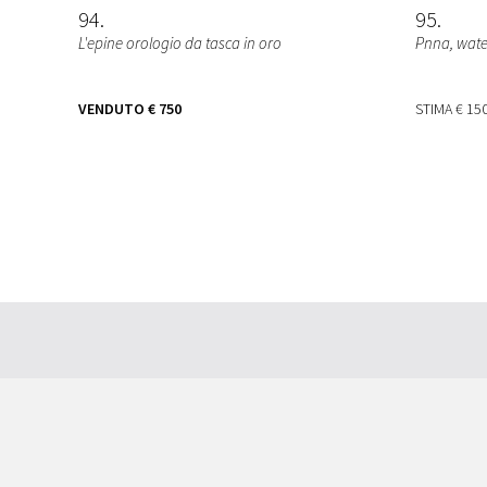
94
95
L'epine orologio da tasca in oro
Pnna, wate
VENDUTO
€ 750
STIMA
€ 150