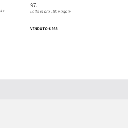
97
8k e
Lotto in oro 18k e agate
VENDUTO
€ 938