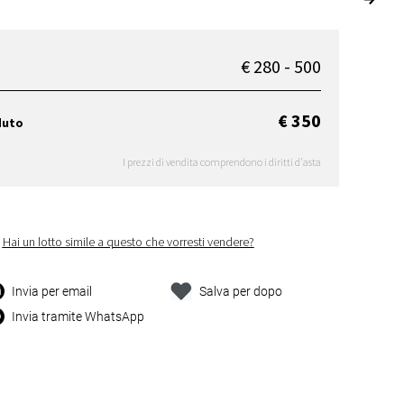
€ 280 - 500
€ 350
duto
I prezzi di vendita comprendono i diritti d'asta
Hai un lotto simile a questo che vorresti vendere?
Invia per email
Salva per dopo
Invia tramite WhatsApp