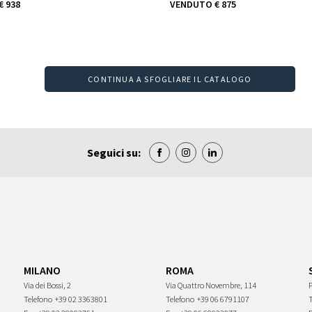
€ 938
VENDUTO
€ 875
CONTINUA A SFOGLIARE IL CATALOGO
Seguici su:
MILANO
ROMA
Via dei Bossi, 2
Via Quattro Novembre, 114
P
Telefono
+39 02 3363801
Telefono
+39 06 6791107