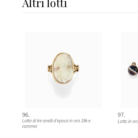
Altri
lotti
96
97
Lotto di tre anelli d'epoca in oro 18k e
Lotto in or
cammei