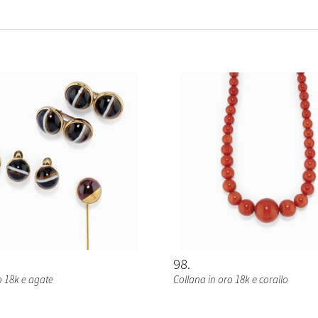
98
o 18k e agate
Collana in oro 18k e corallo