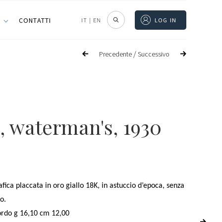
I
CONTATTI
IT
|
EN
LOG IN
/
Precedente
Successivo
, waterman's, 1930
afica placcata in oro giallo 18K, in astuccio d’epoca, s
enza
o.
ordo g 16,10 cm 12,00