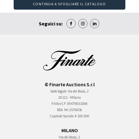
CONTINUA A SFOGLIARE IL CATALOGO
Seguici su:
© Finarte Auctions S.r.l
Sede legale
Via dei Bossi, 2
20121 - Milano
P.IVA e CF
09479031008
REA
MI-2570656
Capitale Sociale
€ 100.000
MILANO
Via dei Bossi, 2