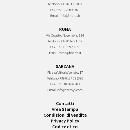
Telefono
+39 02 3363801
Fax
+39 02 28093761
Email
info@finarte.it
ROMA
Via Quattro Novembre, 114
Telefono
+39 06 6791107
Fax
+39 06 69923077
Email
roma@finarte.it
SARZANA
Piazza Vittorio Veneto, 17
Telefono
+39 0187 691376
Fax
+39 0187 692703
Email
info@czernys.com
Contatti
Area Stampa
Condizioni di vendita
Privacy Policy
Codice etico