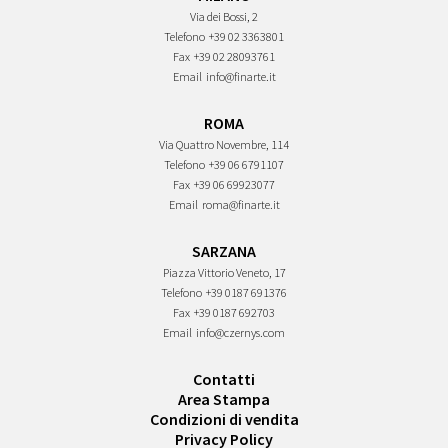
Via dei Bossi, 2
Telefono
+39 02 3363801
Fax
+39 02 28093761
Email
info@finarte.it
ROMA
Via Quattro Novembre, 114
Telefono
+39 06 6791107
Fax
+39 06 69923077
Email
roma@finarte.it
SARZANA
Piazza Vittorio Veneto, 17
Telefono
+39 0187 691376
Fax
+39 0187 692703
Email
info@czernys.com
Contatti
Area Stampa
Condizioni di vendita
Privacy Policy