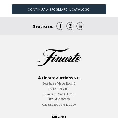
CONTINUA A SFOGLIARE IL CATALOGO
Seguici su:
© Finarte Auctions S.r.l
Sede legale
Via dei Bossi, 2
20121 - Milano
P.IVA e CF
09479031008
REA
MI-2570656
Capitale Sociale
€ 100.000
MILANO