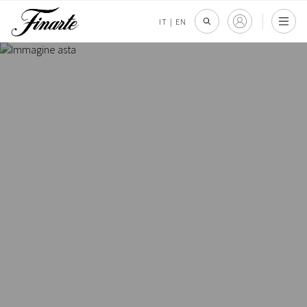
IT
|
EN