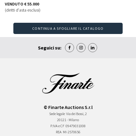
VENDUTO
€ 55.000
(diritti d'asta esclusi)
CONTINUA A SFOGLIARE IL CATALOGO
Seguici su:
© Finarte Auctions S.r.l
Sede legale
Via dei Bossi, 2
20121 - Milano
P.IVA e CF
09479031008
REA
MI-2570656