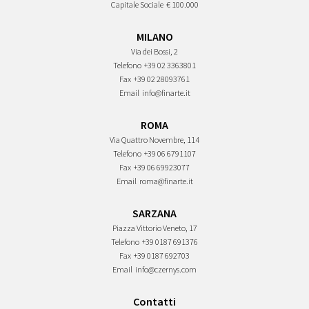
Capitale Sociale
€ 100.000
MILANO
Via dei Bossi, 2
Telefono
+39 02 3363801
Fax
+39 02 28093761
Email
info@finarte.it
ROMA
Via Quattro Novembre, 114
Telefono
+39 06 6791107
Fax
+39 06 69923077
Email
roma@finarte.it
SARZANA
Piazza Vittorio Veneto, 17
Telefono
+39 0187 691376
Fax
+39 0187 692703
Email
info@czernys.com
Contatti