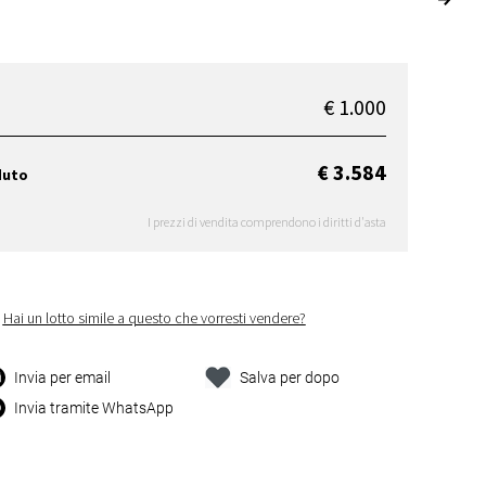
€ 1.000
€ 3.584
duto
I prezzi di vendita comprendono i diritti d'asta
Hai un lotto simile a questo che vorresti vendere?
Invia per email
Salva per dopo
Invia tramite WhatsApp