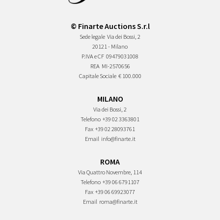
© Finarte Auctions S.r.l
Sede legale
Via dei Bossi, 2
20121 - Milano
P.IVA e CF
09479031008
REA
MI-2570656
Capitale Sociale
€ 100.000
MILANO
Via dei Bossi, 2
Telefono
+39 02 3363801
Fax
+39 02 28093761
Email
info@finarte.it
ROMA
Via Quattro Novembre, 114
Telefono
+39 06 6791107
Fax
+39 06 69923077
Email
roma@finarte.it