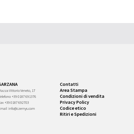
SARZANA
Contatti
Area Stampa
iazza Vittorio Veneto, 17
Condizioni di vendita
Telefono
+39 0187 691376
Privacy Policy
Fax
+39 0187 692703
Codice etico
Email
info@czernys.com
Ritiri e Spedizioni