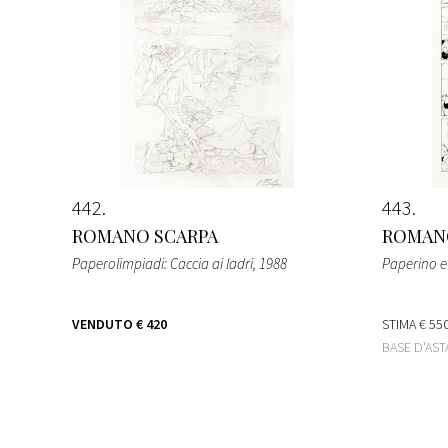
442
443
ROMANO SCARPA
ROMAN
Paperolimpiadi: Caccia ai ladri
, 1988
Paperino e
VENDUTO
€ 420
STIMA
€ 550
BASE D'AS