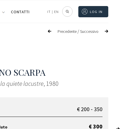
I
CONTATTI
IT
|
EN
LOG IN
/
Precedente
Successivo
NO SCARPA
 la quiete lacustre
, 1980
€ 200 - 350
€ 300
duto