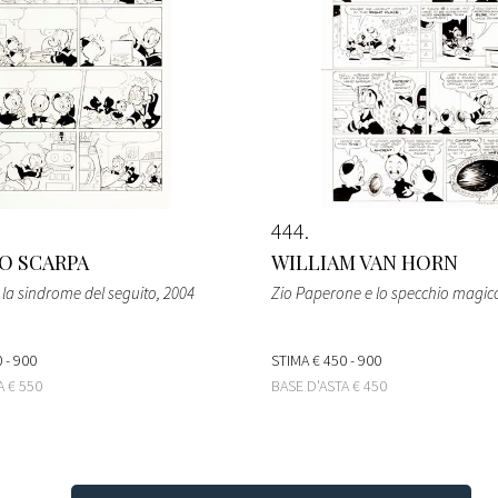
444
O SCARPA
WILLIAM VAN HORN
 la sindrome del seguito
, 2004
Zio Paperone e lo specchio magic
 - 900
STIMA
€ 450 - 900
TA
€ 550
BASE D'ASTA
€ 450