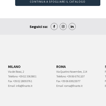
CONTINUA A SFOGLIARE IL CATALOGO
Seguici su:
MILANO
ROMA
Via dei Bossi, 2
Via Quattro Novembre, 114
P
Telefono
+39 02 3363801
Telefono
+39 06 6791107
Fax
+39 02 28093761
Fax
+39 06 69923077
Email
info@finarte.it
Email
roma@finarte.it