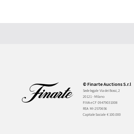
© Finarte Auctions S.r.l
Sede legale
Via dei Bossi, 2
20121 - Milano
P.IVA e CF
09479031008
REA
MI-2570656
Capitale Sociale
€ 100.000